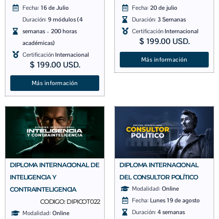
Fecha:
16 de Julio
Fecha:
20 de julio
Duración:
9 módulos (4
Duración:
3 Semanas
semanas – 200 horas
Certificación
Internacional
$
199.00
USD.
académicas)
Certificación
Internacional
Más información
$
199.00
USD.
Más información
DIPLOMA INTERNACIONAL DE
DIPLOMA INTERNACIONAL
INTELIGENCIA Y
DEL CONSULTOR POLÍTICO
Modalidad:
Online
CONTRAINTELIGENCIA
Fecha:
Lunes 19 de agosto
CODIGO: DIPICOT022
Duración:
4 semanas
Modalidad:
Online