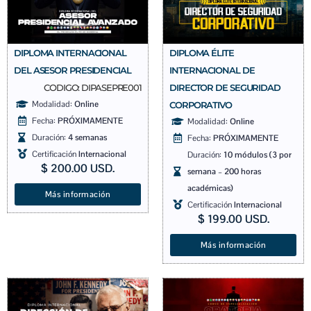
DIPLOMA INTERNACIONAL
DIPLOMA ÉLITE
DEL ASESOR PRESIDENCIAL
INTERNACIONAL DE
CODIGO: DIPASEPRE001
DIRECTOR DE SEGURIDAD
Modalidad:
Online
CORPORATIVO
Fecha:
PRÓXIMAMENTE
Modalidad:
Online
Duración:
4 semanas
Fecha:
PRÓXIMAMENTE
Certificación
Internacional
Duración:
10 módulos (3 por
$
200.00
USD.
semana – 200 horas
académicas)
Más información
Certificación
Internacional
$
199.00
USD.
Más información