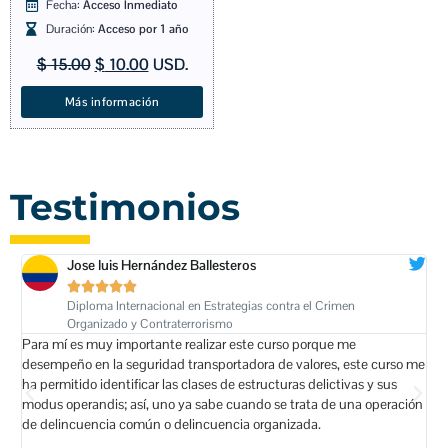
Fecha:
Acceso Inmediato
Duración:
Acceso por 1 año
$
15.00
$
10.00
USD.
Más información
Testimonios
Jose luis Hernández Ballesteros





Diploma Internacional en Estrategias contra el Crimen
Organizado y Contraterrorismo
Para mí es muy importante realizar este curso porque me
El 
desempeño en la seguridad transportadora de valores, este curso me
int
ha permitido identificar las clases de estructuras delictivas y sus
lat
modus operandis; así, uno ya sabe cuando se trata de una operación
con
de delincuencia común o delincuencia organizada.
ámb
esf