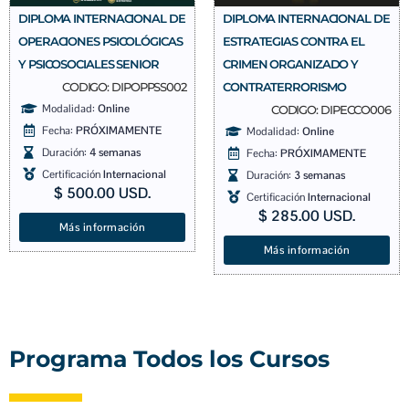
DIPLOMA INTERNACIONAL DE
DIPLOMA INTERNACIONAL DE
OPERACIONES PSICOLÓGICAS
ESTRATEGIAS CONTRA EL
Y PSICOSOCIALES SENIOR
CRIMEN ORGANIZADO Y
CODIGO: DIPOPPSS002
CONTRATERRORISMO
Modalidad:
Online
CODIGO: DIPECCO006
Fecha:
PRÓXIMAMENTE
Modalidad:
Online
Duración:
4 semanas
Fecha:
PRÓXIMAMENTE
Certificación
Internacional
Duración:
3 semanas
$
500.00
USD.
Certificación
Internacional
$
285.00
USD.
Más información
Más información
Programa Todos los Cursos