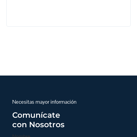
pro
que
ent
gob
Necesitas mayor información
Comunícate
con Nosotros
Nombre