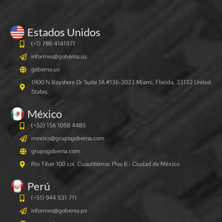
Estados Unidos
(+1) 786 4141971
informes@goberna.us
goberna.us
1900 N Bayshore Dr Suite 1A #136-2023 Miami, Florida, 33132 United
States
México
(+52) 156 1058 4485
mexico@grupogoberna.com
grupogoberna.com
Río Tiber 100 col. Cuauhtémoc Piso 6 - Ciudad de México
Perú
(+51) 944 531 711
informes@goberna.pe