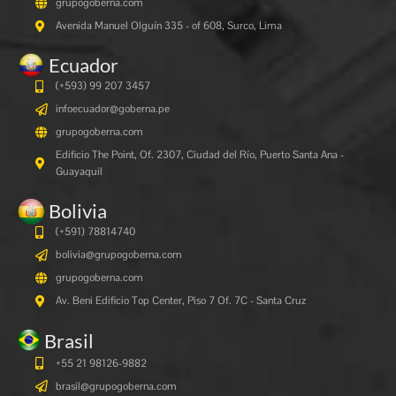
grupogoberna.com
Avenida Manuel Olguín 335 - of 608, Surco, Lima
Ecuador
(+593) 99 207 3457
infoecuador@goberna.pe
grupogoberna.com
Edificio The Point, Of. 2307, Ciudad del Río, Puerto Santa Ana -
Guayaquil
Bolivia
(+591)
78814740
bolivia@grupogoberna.com
grupogoberna.com
Av. Beni Edificio Top Center, Piso 7 Of. 7C - Santa Cruz
Brasil
+55 21 98126-9882
brasil@grupogoberna.com