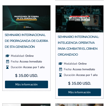
SEMINARIO INTERNACIONAL
SEMINARIO INTERNACIONAL:
DE PROPAGANDA DE GUERRA
INTELIGENCIA OPERATIVA
DE 5TA GENERACIÓN
PARA COMBATIR EL CRIMEN
ORGANIZADO
Modalidad:
Online
Fecha:
Acceso Inmediato
Modalidad:
Online
Duración:
Acceso por 1 año
Fecha:
Acceso Inmediato
Duración:
Acceso por 1 año
$
35.00
USD.
$
35.00
USD.
Más información
Más información