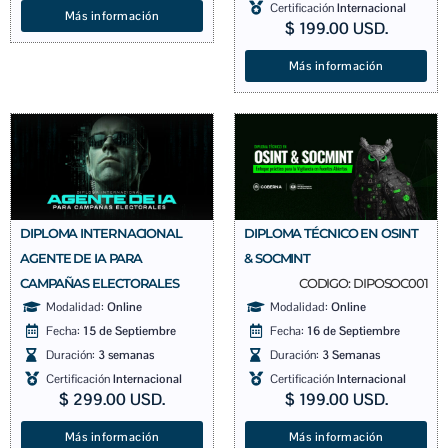
Certificación
Internacional
Más información
$
199.00
USD.
Más información
DIPLOMA TÉCNICO EN OSINT
DIPLOMA INTERNACIONAL
& SOCMINT
AGENTE DE IA PARA
CODIGO: DIPOSOC001
CAMPAÑAS ELECTORALES
Modalidad:
Online
Modalidad:
Online
Fecha:
16 de Septiembre
Fecha:
15 de Septiembre
Duración:
3 Semanas
Duración:
3 semanas
Certificación
Internacional
Certificación
Internacional
$
199.00
USD.
$
299.00
USD.
Más información
Más información