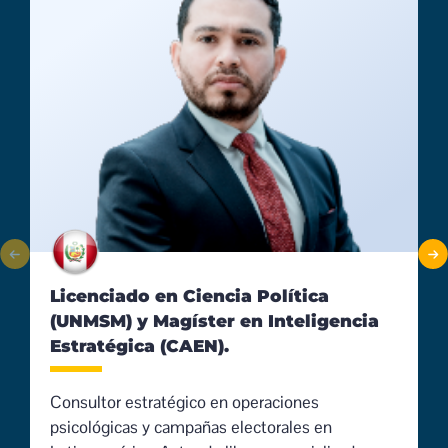
M
E
G
I
G
y
g
Licenciado en Ciencia Política
e
(UNMSM) y Magíster en Inteligencia
a
Estratégica (CAEN).
Consultor estratégico en operaciones
psicológicas y campañas electorales en