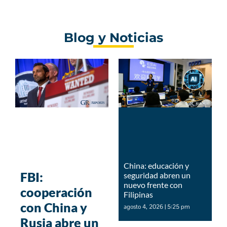
Blog y Noticias
China: educación y
FBI:
seguridad abren un
nuevo frente con
cooperación
Filipinas
con China y
agosto 4, 2026
5:25 pm
Rusia abre un