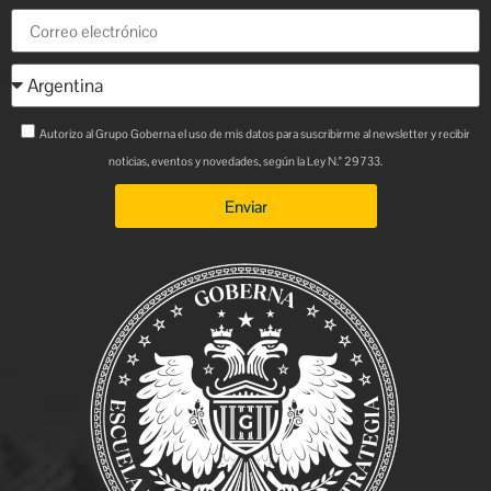
Autorizo al Grupo Goberna el uso de mis datos para suscribirme al newsletter y recibir
noticias, eventos y novedades, según la Ley N.° 29733.
Enviar