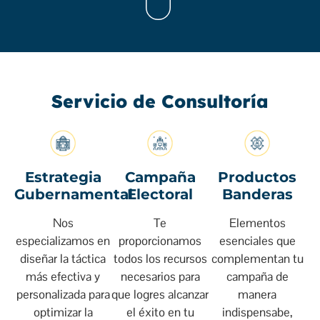
Servicio de Consultoría
Estrategia
Campaña
Productos
Gubernamental
Electoral
Banderas
Nos
Te
Elementos
especializamos en
proporcionamos
esenciales que
diseñar la táctica
todos los recursos
complementan tu
más efectiva y
necesarios para
campaña de
personalizada para
que logres alcanzar
manera
optimizar la
el éxito en tu
indispensabe,