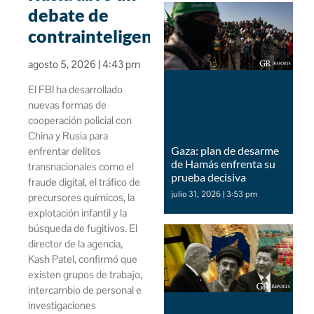
debate de
contrainteligencia
agosto 5, 2026
4:43 pm
El FBI ha desarrollado
nuevas formas de
cooperación policial con
China y Rusia para
Gaza: plan de desarme
enfrentar delitos
de Hamás enfrenta su
transnacionales como el
prueba decisiva
fraude digital, el tráfico de
julio 31, 2026
3:53 pm
precursores químicos, la
explotación infantil y la
búsqueda de fugitivos. El
director de la agencia,
Kash Patel, confirmó que
existen grupos de trabajo,
intercambio de personal e
investigaciones