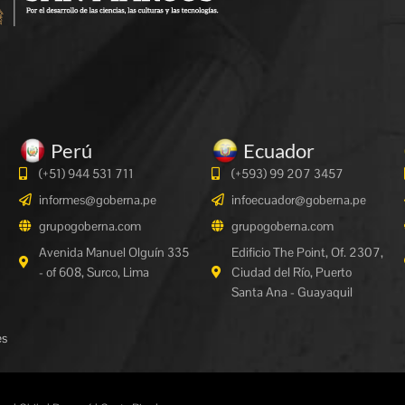
Perú
Ecuador
(+51) 944 531 711
(+593) 99 207 3457
informes@goberna.pe
infoecuador@goberna.pe
grupogoberna.com
grupogoberna.com
Avenida Manuel Olguín 335
Edificio The Point, Of. 2307,
- of 608, Surco, Lima
Ciudad del Río, Puerto
Santa Ana - Guayaquil
es