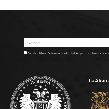
Autorizo al Grupo Goberna el uso de mis datos para suscribirme al newslet
La Alian