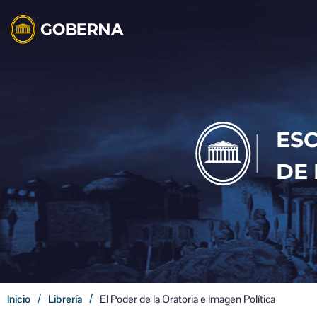
ES
DE 
/
/
Inicio
Librería
El Poder de la Oratoria e Imagen Política