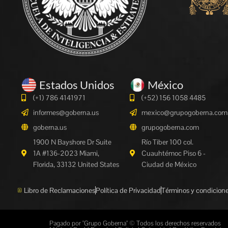
Estados Unidos
México
(+1) 786 4141971
(+52) 156 1058 4485
informes@goberna.us
mexico@grupogoberna.com
goberna.us
grupogoberna.com
1900 N Bayshore Dr Suite
Río Tiber 100 col.
1A #136-2023 Miami,
Cuauhtémoc Piso 6 -
Florida, 33132 United States
Ciudad de México
Libro de Reclamaciones
Política de Privacidad
Términos y condicion
Pagado por "Grupo Goberna" © Todos los derechos reservados