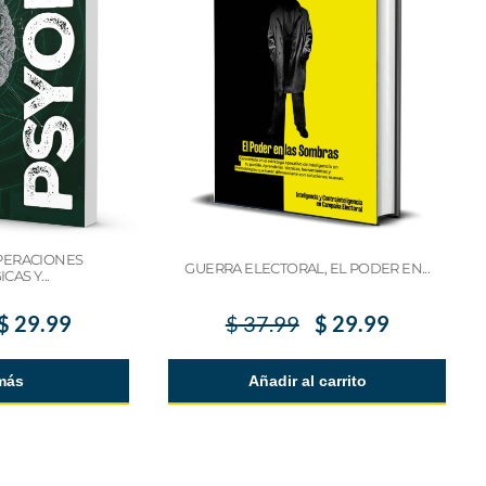
PERACIONES
GUERRA ELECTORAL, EL PODER EN...
CAS Y...
$
29.99
$
37.99
$
29.99
más
Añadir al carrito