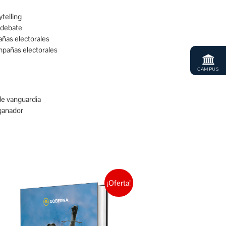
telling
 debate
ñas electorales
mpañas electorales
CAMPUS
de vanguardia
 ganador
¡Oferta!