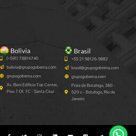
Bolivia
Brasil
(+591)
78814740
+55 21 98126-9882
bolivia@grupogoberna.com
brasil@grupogoberna.com
grupogoberna.com
grupogoberna.com
Av. Beni Edificio Top Center,
Praia de Botafogo, 360 -
Piso 7 Of. 7C - Santa Cruz
520 c - Botafogo, Rio de
Janeiro