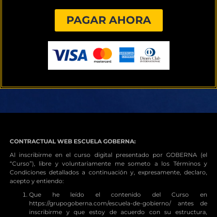
PAGAR AHORA
CONTRACTUAL WEB ESCUELA GOBERNA:
Al inscribirme en el curso digital presentado por GOBERNA (el
“Curso”), libre y voluntariamente me someto a los Términos y
Condiciones detallados a continuación y, expresamente, declaro,
acepto y entiendo:
Que he leído el contenido del Curso en
https://grupogoberna.com/escuela-de-gobierno/ antes de
inscribirme y que estoy de acuerdo con su estructura,