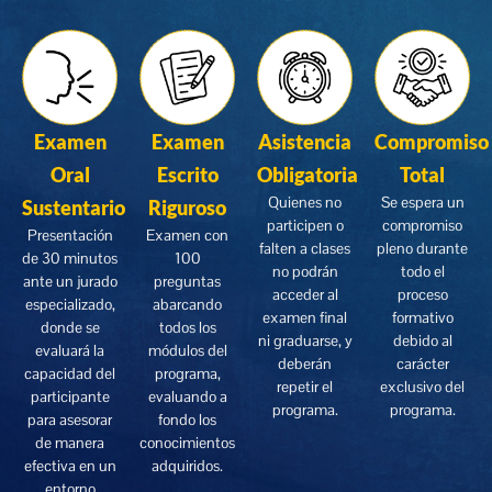
Examen
Examen
Asistencia
Compromiso
Oral
Escrito
Obligatoria
Total
Quienes no
Se espera un
Sustentario
Riguroso
participen o
compromiso
Presentación
Examen con
falten a clases
pleno durante
de 30 minutos
100
no podrán
todo el
ante un jurado
preguntas
acceder al
proceso
especializado,
abarcando
examen final
formativo
donde se
todos los
ni graduarse, y
debido al
evaluará la
módulos del
deberán
carácter
capacidad del
programa,
repetir el
exclusivo del
participante
evaluando a
programa.
programa.
para asesorar
fondo los
de manera
conocimientos
efectiva en un
adquiridos.
entorno