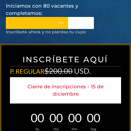
Iniciamos con 80 vacantes y
completamos:
71%
Inscríbete ahora y no pierdas tu cupo
I
N
S
C
R
Í
B
E
T
E
A
Q
U
Í
$200.00
USD.
P. REGULAR
Cierre de inscripciones - 15 de
diciembre
0
0
0
0
0
0
0
0
Ds.
Hrs.
Min.
Seg.