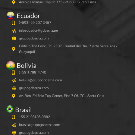
Avenida Manuel Olguín 335 - of 608, Surco, Lima
Ecuador
(+593) 99 207 3457
infoecuador@goberna.pe
grupogoberna.com
Edificio The Point, Of. 2307, Ciudad del Río, Puerto Santa Ana -
Guayaquil
Bolivia
(+591)
78814740
bolivia@grupogoberna.com
grupogoberna.com
Av. Beni Edificio Top Center, Piso 7 Of. 7C - Santa Cruz
Brasil
+55 21 98126-9882
brasil@grupogoberna.com
grupogoberna.com