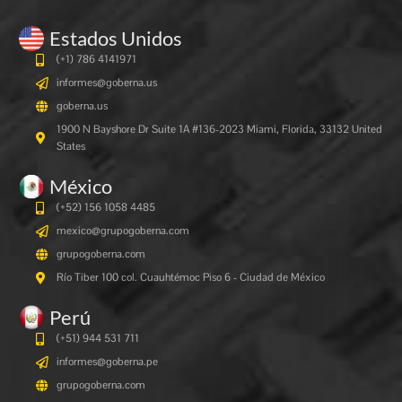
Estados Unidos
(+1) 786 4141971
informes@goberna.us
goberna.us
1900 N Bayshore Dr Suite 1A #136-2023 Miami, Florida, 33132 United
States
México
(+52) 156 1058 4485
mexico@grupogoberna.com
grupogoberna.com
Río Tiber 100 col. Cuauhtémoc Piso 6 - Ciudad de México
Perú
(+51) 944 531 711
informes@goberna.pe
grupogoberna.com