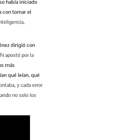
o había iniciado
a con tomar el
teligencia,
nez dirigió con
N apostó por la
los más
an qué leían, qué
ntaba, y cada error
rando no solo los