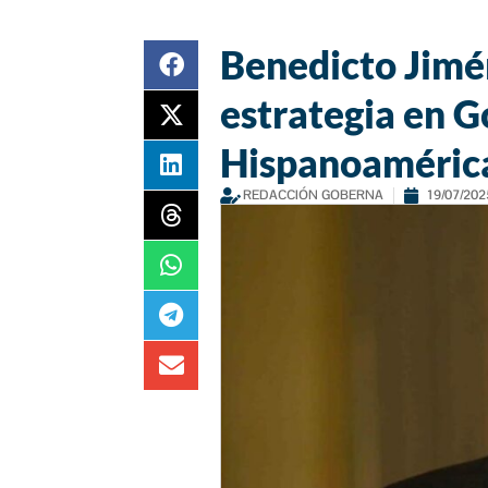
Benedicto Jimén
estrategia en G
Hispanoaméric
REDACCIÓN GOBERNA
19/07/202