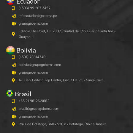
Ecuador
(+593) 99 207 3457
infoecuador@goberna.pe
grupogoberna.com
Edificio The Point, Of. 2307, Ciudad del Río, Puerto Santa Ana -
Guayaquil
Bolivia
(+591)
78814740
bolivia@grupogoberna.com
grupogoberna.com
Av. Beni Edificio Top Center, Piso 7 Of. 7C - Santa Cruz
Brasil
+55 21 98126-9882
brasil@grupogoberna.com
grupogoberna.com
Praia de Botafogo, 360 - 520 c - Botafogo, Rio de Janeiro