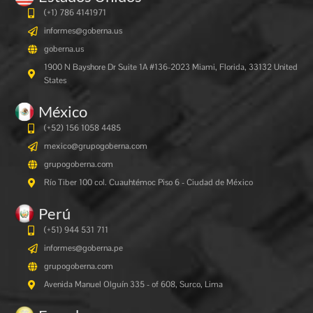
(+1) 786 4141971
informes@goberna.us
goberna.us
1900 N Bayshore Dr Suite 1A #136-2023 Miami, Florida, 33132 United
States
México
(+52) 156 1058 4485
mexico@grupogoberna.com
grupogoberna.com
Río Tiber 100 col. Cuauhtémoc Piso 6 - Ciudad de México
Perú
(+51) 944 531 711
informes@goberna.pe
grupogoberna.com
Avenida Manuel Olguín 335 - of 608, Surco, Lima