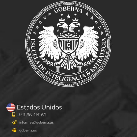
Estados Unidos
(+1) 786 4141971
informes@goberna.us
goberna.us