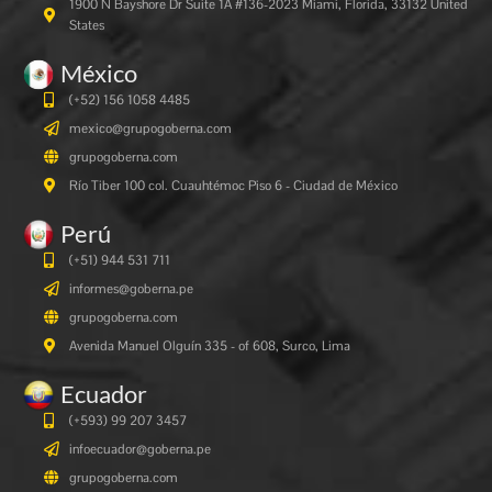
1900 N Bayshore Dr Suite 1A #136-2023 Miami, Florida, 33132 United
States
México
(+52) 156 1058 4485
mexico@grupogoberna.com
grupogoberna.com
Río Tiber 100 col. Cuauhtémoc Piso 6 - Ciudad de México
Perú
(+51) 944 531 711
informes@goberna.pe
grupogoberna.com
Avenida Manuel Olguín 335 - of 608, Surco, Lima
Ecuador
(+593) 99 207 3457
infoecuador@goberna.pe
grupogoberna.com