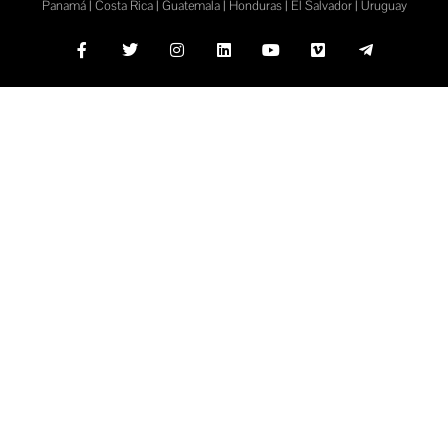
Panamá | Costa Rica | Guatemala | Honduras | El Salvador | Uruguay