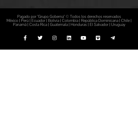
Pagado por "Grupo Goberna" © Todos los derechos reservados
México | Perú | Ecuador | Bolivia | Colombia | República Dominicana | Chile |
Panamá | Costa Rica | Guatemala | Honduras | El Salvador | Uruguay