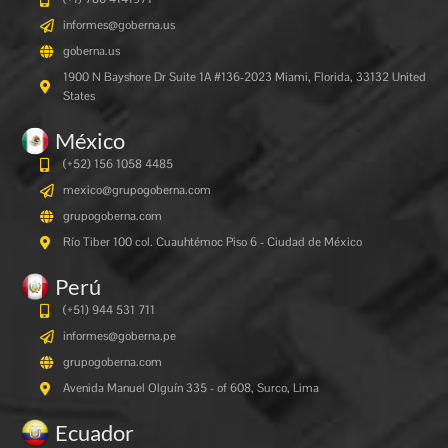
informes@goberna.us
goberna.us
1900 N Bayshore Dr Suite 1A #136-2023 Miami, Florida, 33132 United
States
México
(+52) 156 1058 4485
mexico@grupogoberna.com
grupogoberna.com
Río Tiber 100 col. Cuauhtémoc Piso 6 - Ciudad de México
Perú
(+51) 944 531 711
informes@goberna.pe
grupogoberna.com
Avenida Manuel Olguín 335 - of 608, Surco, Lima
Ecuador