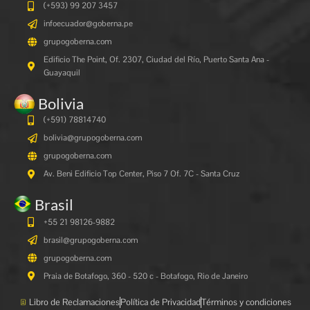
(+593) 99 207 3457
infoecuador@goberna.pe
grupogoberna.com
Edificio The Point, Of. 2307, Ciudad del Río, Puerto Santa Ana -
Guayaquil
Bolivia
(+591)
78814740
bolivia@grupogoberna.com
grupogoberna.com
Av. Beni Edificio Top Center, Piso 7 Of. 7C - Santa Cruz
Brasil
+55 21 98126-9882
brasil@grupogoberna.com
grupogoberna.com
Praia de Botafogo, 360 - 520 c - Botafogo, Rio de Janeiro
Libro de Reclamaciones
Política de Privacidad
Términos y condiciones