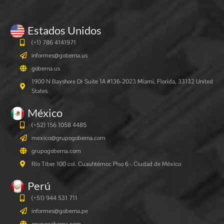
Estados Unidos
(+1) 786 4141971
informes@goberna.us
goberna.us
1900 N Bayshore Dr Suite 1A #136-2023 Miami, Florida, 33132 United
States
México
(+52) 156 1058 4485
mexico@grupogoberna.com
grupogoberna.com
Río Tiber 100 col. Cuauhtémoc Piso 6 - Ciudad de México
Perú
(+51) 944 531 711
informes@goberna.pe
grupogoberna.com