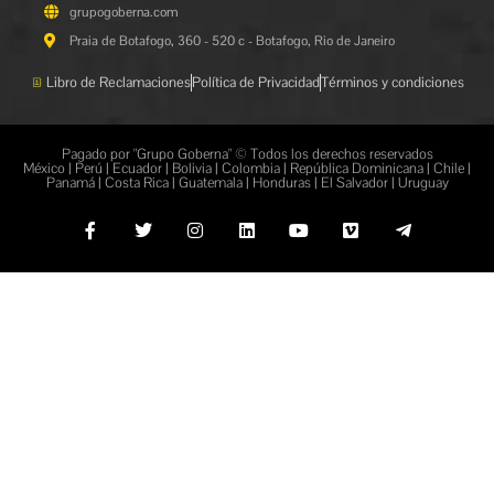
grupogoberna.com
Praia de Botafogo, 360 - 520 c - Botafogo, Rio de Janeiro
Libro de Reclamaciones
Política de Privacidad
Términos y condiciones
Pagado por "Grupo Goberna" © Todos los derechos reservados
México | Perú | Ecuador | Bolivia | Colombia | República Dominicana | Chile |
Panamá | Costa Rica | Guatemala | Honduras | El Salvador | Uruguay