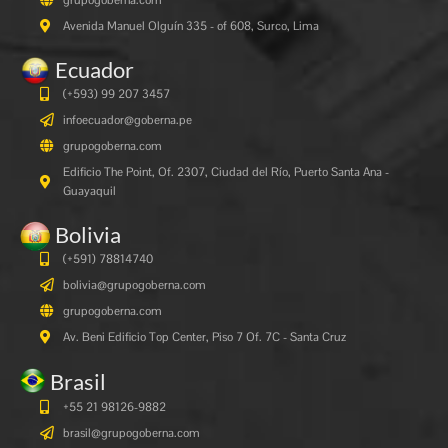
Avenida Manuel Olguín 335 - of 608, Surco, Lima
Ecuador
(+593) 99 207 3457
infoecuador@goberna.pe
grupogoberna.com
Edificio The Point, Of. 2307, Ciudad del Río, Puerto Santa Ana -
Guayaquil
Bolivia
(+591)
78814740
bolivia@grupogoberna.com
grupogoberna.com
Av. Beni Edificio Top Center, Piso 7 Of. 7C - Santa Cruz
Brasil
+55 21 98126-9882
brasil@grupogoberna.com