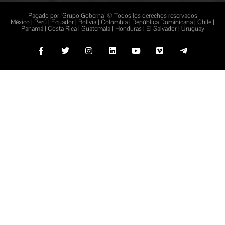
Pagado por "Grupo Goberna" © Todos los derechos reservados
México | Perú | Ecuador | Bolivia | Colombia | República Dominicana | Chile |
Panamá | Costa Rica | Guatemala | Honduras | El Salvador | Uruguay