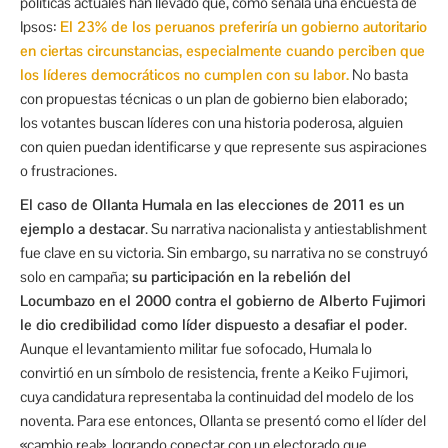
políticas actuales han llevado que, como señala una encuesta de
Ipsos:
El 23% de los peruanos preferiría un gobierno autoritario
en ciertas circunstancias, especialmente cuando perciben que
los líderes democráticos no cumplen con su labor.
No basta
con propuestas técnicas o un plan de gobierno bien elaborado;
los votantes buscan líderes con una historia poderosa, alguien
con quien puedan identificarse y que represente sus aspiraciones
o frustraciones.
El caso de Ollanta Humala en las elecciones de 2011 es un
ejemplo a destacar
. Su narrativa nacionalista y antiestablishment
fue clave en su victoria. Sin embargo, su narrativa no se construyó
solo en campaña;
su participación en la rebelión del
Locumbazo en el 2000 contra el gobierno de Alberto Fujimori
le dio credibilidad como líder dispuesto a desafiar el poder
.
Aunque el levantamiento militar fue sofocado, Humala lo
convirtió en un símbolo de resistencia, frente a Keiko Fujimori,
cuya candidatura representaba la continuidad del modelo de los
noventa. Para ese entonces, Ollanta se presentó como el líder del
«cambio real», logrando conectar con un electorado que