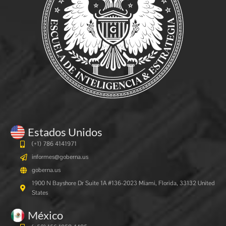
Estados Unidos
(+1) 786 4141971
informes@goberna.us
goberna.us
1900 N Bayshore Dr Suite 1A #136-2023 Miami, Florida, 33132 United
States
México