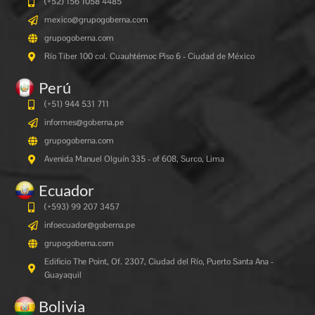
(+52) 156 1058 4485
mexico@grupogoberna.com
grupogoberna.com
Río Tiber 100 col. Cuauhtémoc Piso 6 - Ciudad de México
Perú
(+51) 944 531 711
informes@goberna.pe
grupogoberna.com
Avenida Manuel Olguín 335 - of 608, Surco, Lima
Ecuador
(+593) 99 207 3457
infoecuador@goberna.pe
grupogoberna.com
Edificio The Point, Of. 2307, Ciudad del Río, Puerto Santa Ana -
Guayaquil
Bolivia