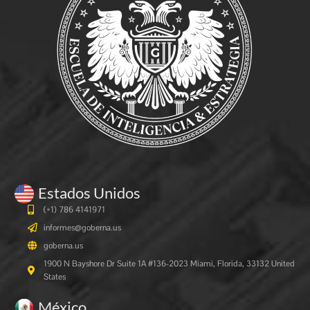
Estados Unidos
(+1) 786 4141971
informes@goberna.us
goberna.us
1900 N Bayshore Dr Suite 1A #136-2023 Miami, Florida, 33132 United
States
México