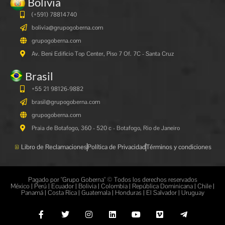
Bolivia
(+591)
78814740
bolivia@grupogoberna.com
grupogoberna.com
Av. Beni Edificio Top Center, Piso 7 Of. 7C - Santa Cruz
Brasil
+55 21 98126-9882
brasil@grupogoberna.com
grupogoberna.com
Praia de Botafogo, 360 - 520 c - Botafogo, Rio de Janeiro
Libro de Reclamaciones
Política de Privacidad
Términos y condiciones
Pagado por "Grupo Goberna" © Todos los derechos reservados
México | Perú | Ecuador | Bolivia | Colombia | República Dominicana | Chile |
Panamá | Costa Rica | Guatemala | Honduras | El Salvador | Uruguay