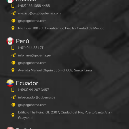
(+52) 156 1058 4485
mexico@grupogoberna.com
grupogoberna.com
Río Tiber 100 col. Cuauhtémoc Piso 6 - Ciudad de México
Perú
(+51) 944 531 711
informes@goberna.pe
grupogoberna.com
Avenida Manuel Olguín 335 - of 608, Surco, Lima
Ecuador
(+593) 99 207 3457
infoecuador@goberna.pe
grupogoberna.com
Edificio The Point, Of. 2307, Ciudad del Río, Puerto Santa Ana -
Guayaquil