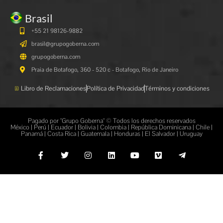
Brasil
+55 21 98126-9882
brasil@grupogoberna.com
grupogoberna.com
Praia de Botafogo, 360 - 520 c - Botafogo, Rio de Janeiro
Libro de Reclamaciones
Política de Privacidad
Términos y condiciones
Pagado por "Grupo Goberna" © Todos los derechos reservados
México | Perú | Ecuador | Bolivia | Colombia | República Dominicana | Chile |
Panamá | Costa Rica | Guatemala | Honduras | El Salvador | Uruguay