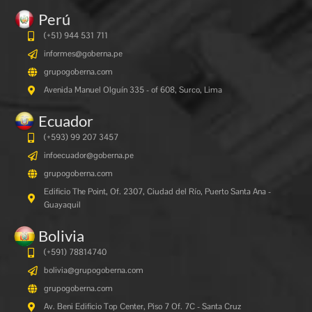
Perú
(+51) 944 531 711
informes@goberna.pe
grupogoberna.com
Avenida Manuel Olguín 335 - of 608, Surco, Lima
Ecuador
(+593) 99 207 3457
infoecuador@goberna.pe
grupogoberna.com
Edificio The Point, Of. 2307, Ciudad del Río, Puerto Santa Ana -
Guayaquil
Bolivia
(+591)
78814740
bolivia@grupogoberna.com
grupogoberna.com
Av. Beni Edificio Top Center, Piso 7 Of. 7C - Santa Cruz