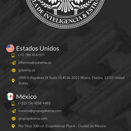
Estados Unidos
(+1) 786 4141971
informes@goberna.us
goberna.us
1900 N Bayshore Dr Suite 1A #136-2023 Miami, Florida, 33132 United
States
México
(+52) 156 1058 4485
mexico@grupogoberna.com
grupogoberna.com
Río Tiber 100 col. Cuauhtémoc Piso 6 - Ciudad de México