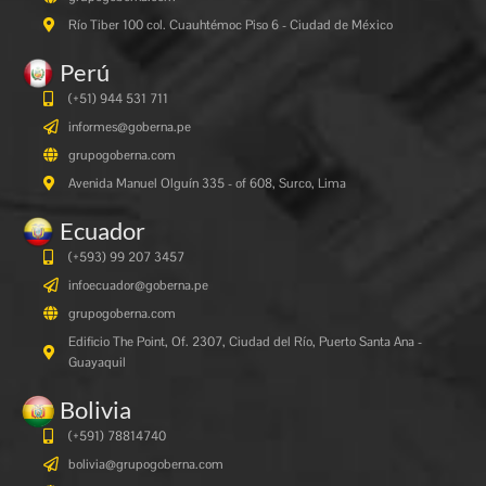
Río Tiber 100 col. Cuauhtémoc Piso 6 - Ciudad de México
Perú
(+51) 944 531 711
informes@goberna.pe
grupogoberna.com
Avenida Manuel Olguín 335 - of 608, Surco, Lima
Ecuador
(+593) 99 207 3457
infoecuador@goberna.pe
grupogoberna.com
Edificio The Point, Of. 2307, Ciudad del Río, Puerto Santa Ana -
Guayaquil
Bolivia
(+591)
78814740
bolivia@grupogoberna.com