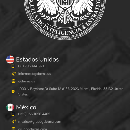
Estados Unidos
(+1) 786 4141971
informes@goberna.us
goberna.us
1900 N Bayshore Dr Suite 1A #136-2023 Miami, Florida, 33132 United
States
México
(+52) 156 1058 4485
mexico@grupogoberna.com
grupogoberna.com