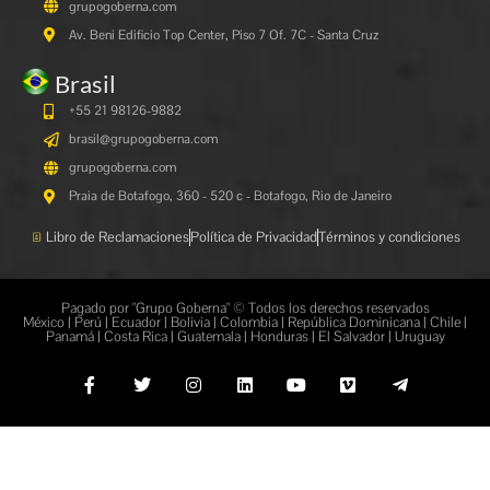
grupogoberna.com
Av. Beni Edificio Top Center, Piso 7 Of. 7C - Santa Cruz
Brasil
+55 21 98126-9882
brasil@grupogoberna.com
grupogoberna.com
Praia de Botafogo, 360 - 520 c - Botafogo, Rio de Janeiro
Libro de Reclamaciones
Política de Privacidad
Términos y condiciones
Pagado por "Grupo Goberna" © Todos los derechos reservados
México | Perú | Ecuador | Bolivia | Colombia | República Dominicana | Chile |
Panamá | Costa Rica | Guatemala | Honduras | El Salvador | Uruguay