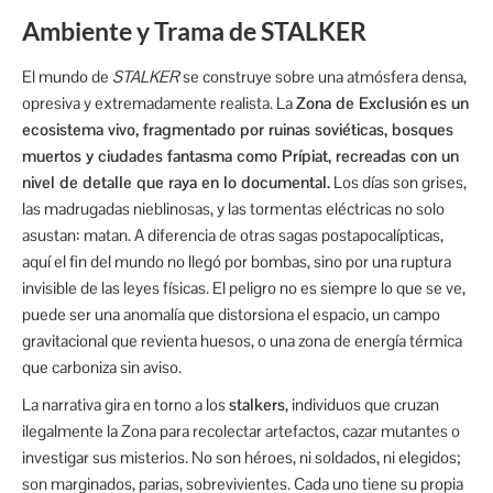
Ambiente y Trama de STALKER
El mundo de
STALKER
se construye sobre una atmósfera densa,
opresiva y extremadamente realista. La
Zona de Exclusión
es un
ecosistema vivo, fragmentado por ruinas soviéticas, bosques
muertos y ciudades fantasma como Prípiat, recreadas con un
nivel de detalle que raya en lo documental.
Los días son grises,
las madrugadas nieblinosas, y las tormentas eléctricas no solo
asustan: matan. A diferencia de otras sagas postapocalípticas,
aquí el fin del mundo no llegó por bombas, sino por una ruptura
invisible de las leyes físicas. El peligro no es siempre lo que se ve,
puede ser una anomalía que distorsiona el espacio, un campo
gravitacional que revienta huesos, o una zona de energía térmica
que carboniza sin aviso.
La narrativa gira en torno a los
stalkers
, individuos que cruzan
ilegalmente la Zona para recolectar artefactos, cazar mutantes o
investigar sus misterios. No son héroes, ni soldados, ni elegidos;
son marginados, parias, sobrevivientes. Cada uno tiene su propia