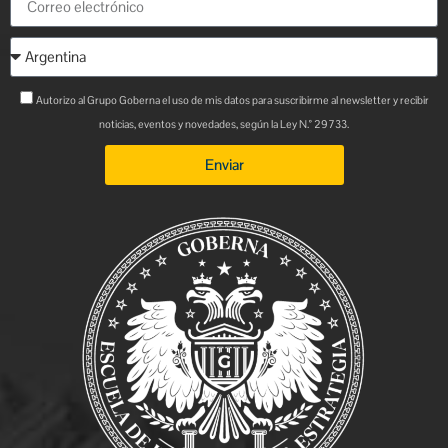
Autorizo al Grupo Goberna el uso de mis datos para suscribirme al newsletter y recibir
noticias, eventos y novedades, según la Ley N.° 29733.
Enviar