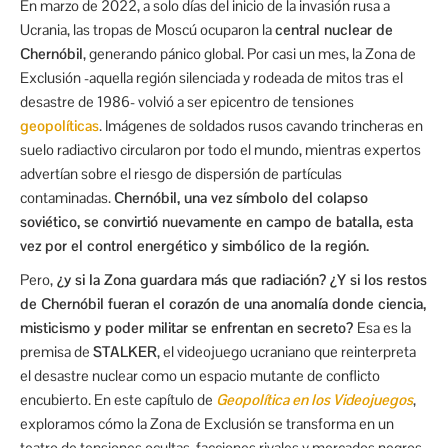
En marzo de 2022, a solo días del inicio de la invasión rusa a
Ucrania, las tropas de Moscú ocuparon la
central nuclear de
Chernóbil
, generando pánico global. Por casi un mes, la Zona de
Exclusión -aquella región silenciada y rodeada de mitos tras el
desastre de 1986- volvió a ser epicentro de tensiones
geopolíticas
. Imágenes de soldados rusos cavando trincheras en
suelo radiactivo circularon por todo el mundo, mientras expertos
advertían sobre el riesgo de dispersión de partículas
contaminadas.
Chernóbil, una vez símbolo del colapso
soviético, se convirtió nuevamente en campo de batalla, esta
vez por el control energético y simbólico de la región.
Pero,
¿y si la Zona guardara más que radiación? ¿Y si los restos
de Chernóbil fueran el corazón de una anomalía donde ciencia,
misticismo y poder militar se enfrentan en secreto?
Esa es la
premisa de
STALKER
, el videojuego ucraniano que reinterpreta
el desastre nuclear como un espacio mutante de conflicto
encubierto. En este capítulo de
Geopolítica en los Videojuegos
,
exploramos cómo la Zona de Exclusión se transforma en un
teatro de tensiones ocultas, facciones rivales y mercados negros