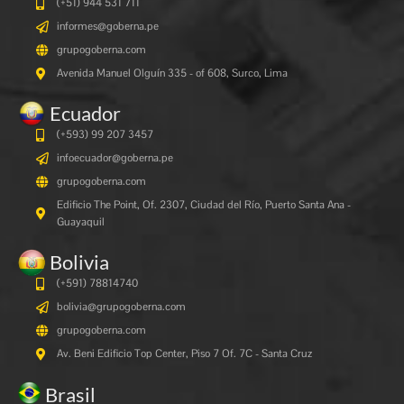
(+51) 944 531 711
informes@goberna.pe
grupogoberna.com
Avenida Manuel Olguín 335 - of 608, Surco, Lima
Ecuador
(+593) 99 207 3457
infoecuador@goberna.pe
grupogoberna.com
Edificio The Point, Of. 2307, Ciudad del Río, Puerto Santa Ana -
Guayaquil
Bolivia
(+591)
78814740
bolivia@grupogoberna.com
grupogoberna.com
Av. Beni Edificio Top Center, Piso 7 Of. 7C - Santa Cruz
Brasil