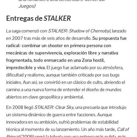
Juegos)
Entregas de
STALKER
La saga comenzó con
STALKER: Shadow of Chernobyl
, lanzado
en 2007 tras más de seis años de desarrollo.
Su propuesta fue
radical: combinar un shooter en primera persona con
mecánicas de supervivencia, exploración libre y narrativa
fragmentada, todo enmarcado en una Zona hostil,
impredecible y viva
. El juego fue aclamado por su atmósfera,
dificultad y realismo, aunque también criticado por sus bugs
iniciales. Aun así, se convirtió en un clásico de culto, abriendo el
camino a una nueva forma de entender el diseño de mundos
abiertos en clave geopolítica y ambiental.
En 2008 llegó
STALKER: Clear Sky
, una precuela que introdujo
un sistema dinámico de guerra entre facciones. Aunque
innovadora en su ambición, sufrió problemas de estabilidad
técnica al momento de su lanzamiento. Un año más tarde,
Call of
Pripyat
(2009) cerró la trilogía con una entrega más pulida, más