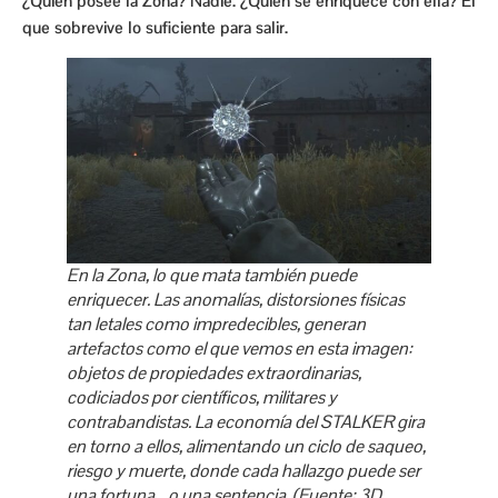
¿Quién posee la Zona? Nadie. ¿Quién se enriquece con ella? El
que sobrevive lo suficiente para salir.
En la Zona, lo que mata también puede
enriquecer. Las anomalías, distorsiones físicas
tan letales como impredecibles, generan
artefactos como el que vemos en esta imagen:
objetos de propiedades extraordinarias,
codiciados por científicos, militares y
contrabandistas. La economía del
STALKER
gira
en torno a ellos, alimentando un ciclo de saqueo,
riesgo y muerte, donde cada hallazgo puede ser
una fortuna… o una sentencia. (Fuente: 3D