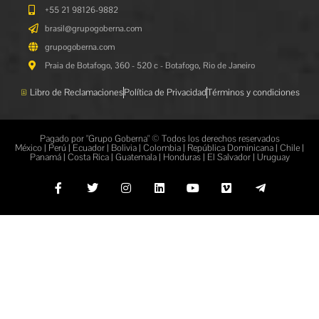
+55 21 98126-9882
brasil@grupogoberna.com
grupogoberna.com
Praia de Botafogo, 360 - 520 c - Botafogo, Rio de Janeiro
Libro de Reclamaciones
Política de Privacidad
Términos y condiciones
Pagado por "Grupo Goberna" © Todos los derechos reservados
México | Perú | Ecuador | Bolivia | Colombia | República Dominicana | Chile |
Panamá | Costa Rica | Guatemala | Honduras | El Salvador | Uruguay