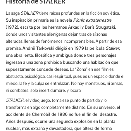
Historia de
STALKER
La saga
STALKER
tiene raíces profundas en la ficción soviética.
Su inspiración primaria es la novela
Pícnic extraterrestre
(1972), escrita por los hermanos Arkadi y Borís Strugatski,
donde unos visitantes alienígenas dejan tras de sí zonas
alteradas, llenas de fenómenos incomprensibles. A partir de esa
premisa,
Andréi Tarkovski dirigió en 1979 la película
Stalker
,
una obra lenta, filosófica y ambigua donde tres personajes
ingresan a una zona prohibida buscando una habitación que
supuestamente concede deseos.
La “Zona” en ese film es
abstracta, psicológica, casi espiritual, pues es un espacio donde el
miedo, la fe y la culpa se entrelazan. No hay monstruos, ni armas,
ni combates; solo incertidumbre. y locura
STALKER
, el videojuego, toma ese punto de partida y lo
transforma en algo completamente distinto.
En su universo, el
accidente de Chernóbil de 1986 no fue el fin del desastre.
Años después, ocurre una segunda explosión en la planta
nuclear, más extraña y devastadora, que altera de forma