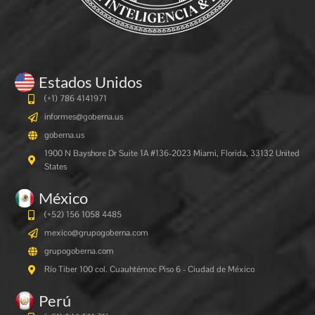
Estados Unidos
(+1) 786 4141971
informes@goberna.us
goberna.us
1900 N Bayshore Dr Suite 1A #136-2023 Miami, Florida, 33132 United
States
México
(+52) 156 1058 4485
mexico@grupogoberna.com
grupogoberna.com
Río Tiber 100 col. Cuauhtémoc Piso 6 - Ciudad de México
Perú