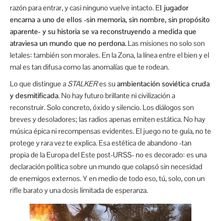
razón para entrar, y casi ninguno vuelve intacto. E
l jugador
encarna a uno de ellos -sin memoria, sin nombre, sin propósito
aparente- y su historia se va reconstruyendo a medida que
atraviesa un mundo que no perdona.
Las misiones no solo son
letales: también son morales. En la Zona, la línea entre el bien y el
mal es tan difusa como las anomalías que te rodean.
Lo que distingue a
STALKER
es su
ambientación soviética cruda
y desmitificada
. No hay futuro brillante ni civilización a
reconstruir. Solo concreto, óxido y silencio. Los diálogos son
breves y desoladores; las radios apenas emiten estática. No hay
música épica ni recompensas evidentes. El juego no te guía, no te
protege y rara vez te explica. Esa estética de abandono -tan
propia de la Europa del Este post-URSS- no es decorado: es una
declaración política sobre un mundo que colapsó sin necesidad
de enemigos externos. Y en medio de todo eso, tú, solo, con un
rifle barato y una dosis limitada de esperanza.