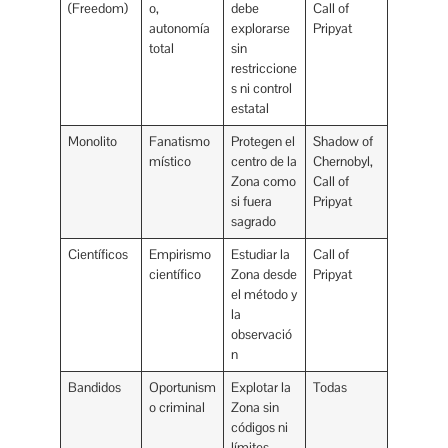
(Freedom)
o,
debe
Call of
autonomía
explorarse
Pripyat
total
sin
restriccione
s ni control
estatal
Monolito
Fanatismo
Protegen el
Shadow of
místico
centro de la
Chernobyl,
Zona como
Call of
si fuera
Pripyat
sagrado
Científicos
Empirismo
Estudiar la
Call of
científico
Zona desde
Pripyat
el método y
la
observació
n
Bandidos
Oportunism
Explotar la
Todas
o criminal
Zona sin
códigos ni
límites