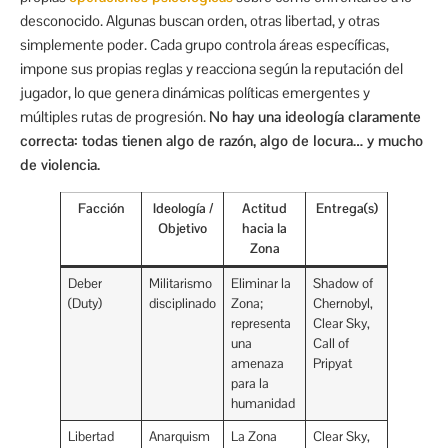
desconocido. Algunas buscan orden, otras libertad, y otras
simplemente poder. Cada grupo controla áreas específicas,
impone sus propias reglas y reacciona según la reputación del
jugador, lo que genera dinámicas políticas emergentes y
múltiples rutas de progresión.
No hay una ideología claramente
correcta: todas tienen algo de razón, algo de locura… y mucho
de violencia.
Facción
Ideología /
Actitud
Entrega(s)
Objetivo
hacia la
Zona
Deber
Militarismo
Eliminar la
Shadow of
(Duty)
disciplinado
Zona;
Chernobyl,
representa
Clear Sky,
una
Call of
amenaza
Pripyat
para la
humanidad
Libertad
Anarquism
La Zona
Clear Sky,