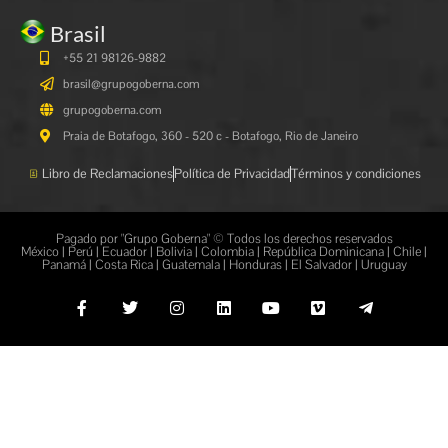
Brasil
+55 21 98126-9882
brasil@grupogoberna.com
grupogoberna.com
Praia de Botafogo, 360 - 520 c - Botafogo, Rio de Janeiro
Libro de Reclamaciones
Política de Privacidad
Términos y condiciones
Pagado por "Grupo Goberna" © Todos los derechos reservados
México | Perú | Ecuador | Bolivia | Colombia | República Dominicana | Chile |
Panamá | Costa Rica | Guatemala | Honduras | El Salvador | Uruguay