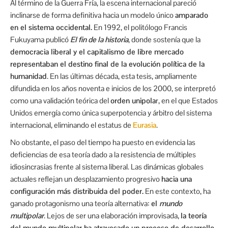
Al término de la Guerra Fría, la escena internacional pareció
inclinarse de forma definitiva hacia un modelo único
amparado
en el sistema occidental.
En 1992, el politólogo Francis
Fukuyama publicó
El fin de la historia
, donde sostenía que la
democracia liberal y el capitalismo de libre mercado
representaban el destino final de la evolución política de la
humanidad
. En las últimas década, esta tesis, ampliamente
difundida en los años noventa e inicios de los 2000, se interpretó
como una validación teórica del
orden unipola
r, en el que Estados
Unidos emergía como única superpotencia y árbitro del sistema
internacional, eliminando el estatus de
Eurasia
.
No obstante, el paso del tiempo ha puesto en evidencia las
deficiencias de esa teoría dado a la resistencia de múltiples
idiosincrasias frente al sistema liberal. Las dinámicas globales
actuales reflejan un desplazamiento progresivo
hacia una
configuración más distribuida del poder.
En este contexto, ha
ganado protagonismo una teoría alternativa:
el
mundo
multipolar
. Lejos de ser una elaboración improvisada,
la teoría
del mundo multipolar ha atravesado un proceso de desarrollo