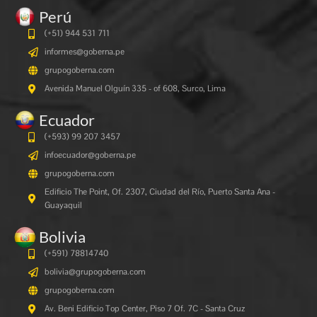
Perú
(+51) 944 531 711
informes@goberna.pe
grupogoberna.com
Avenida Manuel Olguín 335 - of 608, Surco, Lima
Ecuador
(+593) 99 207 3457
infoecuador@goberna.pe
grupogoberna.com
Edificio The Point, Of. 2307, Ciudad del Río, Puerto Santa Ana -
Guayaquil
Bolivia
(+591)
78814740
bolivia@grupogoberna.com
grupogoberna.com
Av. Beni Edificio Top Center, Piso 7 Of. 7C - Santa Cruz