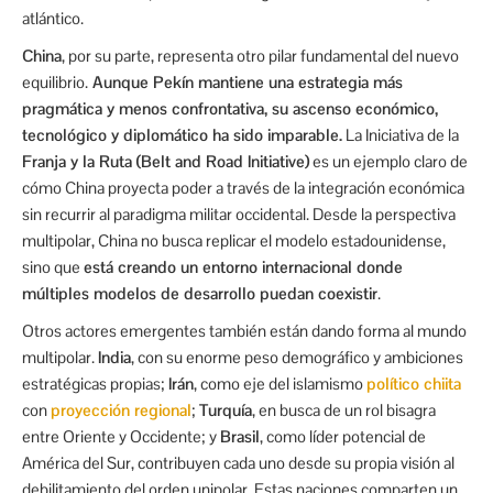
atlántico.
China
, por su parte, representa otro pilar fundamental del nuevo
equilibrio.
Aunque Pekín mantiene una estrategia más
pragmática y menos confrontativa, su ascenso económico,
tecnológico y diplomático ha sido imparable.
La Iniciativa de la
Franja y la Ruta (Belt and Road Initiative)
es un ejemplo claro de
cómo China proyecta poder a través de la integración económica
sin recurrir al paradigma militar occidental. Desde la perspectiva
multipolar, China no busca replicar el modelo estadounidense,
sino que
está creando un entorno internacional donde
múltiples modelos de desarrollo puedan coexistir
.
Otros actores emergentes también están dando forma al mundo
multipolar.
India
, con su enorme peso demográfico y ambiciones
estratégicas propias;
Irán
, como eje del islamismo
político chiita
con
proyección regional
;
Turquía
, en busca de un rol bisagra
entre Oriente y Occidente; y
Brasil
, como líder potencial de
América del Sur, contribuyen cada uno desde su propia visión al
debilitamiento del orden unipolar. Estas naciones comparten un