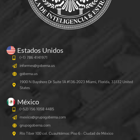
Estados Unidos
(+1) 786 4141971
informes@goberna.us
goberna.us
1900 N Bayshore Dr Suite 1A #136-2023 Miami, Florida, 33132 United
States
México
(+52) 156 1058 4485
mexico@grupogoberna.com
grupogoberna.com
Río Tiber 100 col. Cuauhtémoc Piso 6 - Ciudad de México