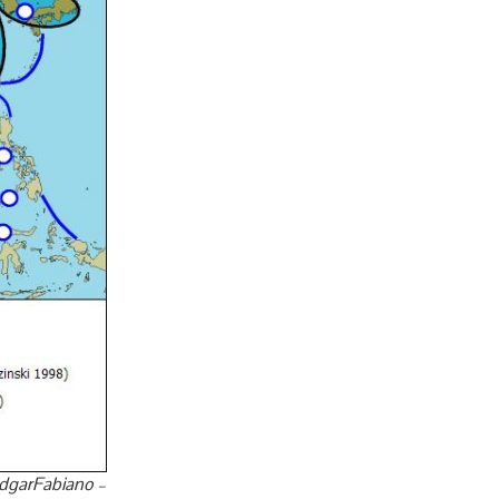
EdgarFabiano –