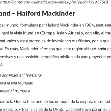
, https://commons.wikimedia.org/w/index.php?curid=19195760)
land – Halford Mackinder
del mundo, formulada por Halford Mackinder en 1904
, sostien
nará la «Isla Mundial» (Europa, Asia y África) y, con ello, el 
s naturales y está protegida de invasiones marítimas, por lo qu
bal. Es más, Mackinder afirmaba que esta región
«Heartland»
po
ensivas y una posición geográfica privilegiada para proyectar po
í:
 dominará el Heartland;
rá la Isla Mundial;
minará el mundo.»
te la Guerra Fría, uno de los enfoque de la disputa entre Est
te espacio, y tras la caída de la URSS, Occidente avanzó en su 