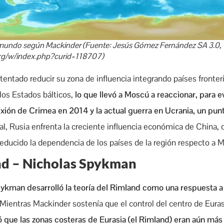
el mundo según Mackinder (Fuente: Jesús Gómez Fernández SA 3.0,
rg/w/index.php?curid=118707)
ntado reducir su zona de influencia integrando países fronteri
los Estados bálticos,
lo que llevó a Moscú a reaccionar, para ev
xión de Crimea en 2014 y la actual guerra en Ucrania, un punt
l, Rusia enfrenta la creciente influencia económica de China, 
 reducido la dependencia de los países de la región respecto a 
and – Nicholas Spykman
ykman desarrolló la teoría del Rimland como una respuesta a l
 Mientras Mackinder sostenía que el control del centro de Eurasi
ue las zonas costeras de Eurasia (el Rimland) eran aún más