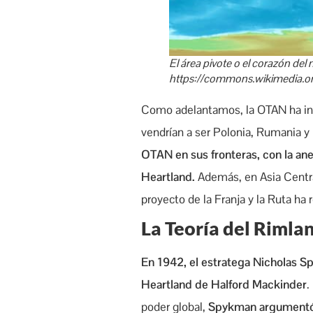
El área pivote o el corazón d
https://commons.wikimedia.o
Como adelantamos, la OTAN ha inte
vendrían a ser Polonia, Rumania y 
OTAN en sus fronteras, con la ane
Heartland.
Además, en Asia Centra
proyecto de la Franja y la Ruta ha
La Teoría del Riml
En 1942, el estratega Nicholas Sp
Heartland de Halford Mackinder
.
poder global,
Spykman argumentó q