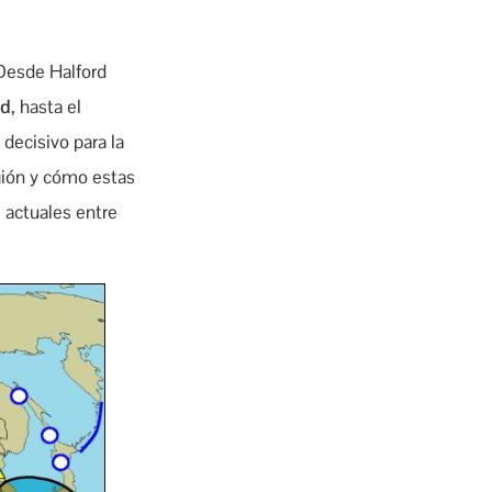
esde Halford
nd
, hasta el
 decisivo para la
egión y cómo estas
s actuales entre