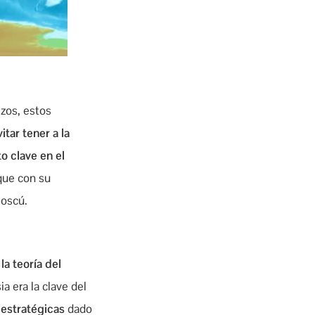
zos, estos
itar tener a la
o clave en el
que con su
Moscú.
a teoría del
a era la clave del
 estratégicas
dado