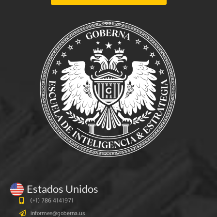
Estados Unidos
(+1) 786 4141971
informes@goberna.us