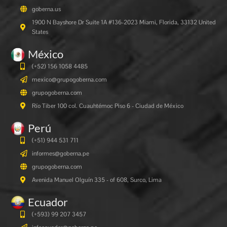
goberna.us
1900 N Bayshore Dr Suite 1A #136-2023 Miami, Florida, 33132 United
States
México
(+52) 156 1058 4485
mexico@grupogoberna.com
grupogoberna.com
Río Tiber 100 col. Cuauhtémoc Piso 6 - Ciudad de México
Perú
(+51) 944 531 711
informes@goberna.pe
grupogoberna.com
Avenida Manuel Olguín 335 - of 608, Surco, Lima
Ecuador
(+593) 99 207 3457