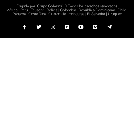
Pagado por "Grupo Goberna" © Todos los derechos reservados
México | Perú | Ecuador | Bolivia | Colombia | República Dominicana | Chile |
Panamá | Costa Rica | Guatemala | Honduras | El Salvador | Uruguay