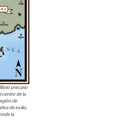
ibrio precario
l centro de la
región de
iva de exilio,
donde la