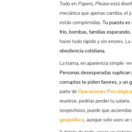
Todo en
Papers, Please
está diseñ
mecánica que apenas cambia, el ju
están comprimidas.
Tu puesto es u
frío, bombas, familias esperando.
hacer todo rápido y sin errores. 
obediencia cotidiana
.
La trama, en apariencia simple -r
Personas desesperadas suplican po
corruptos te piden favores, y un 
parte de
Operaciones Psicológic
reunirse, podrías perder tu salario
sospechoso, puede que asciendas…
geopolítico
, aunque solo uses un s
Y detrás de todo, opera un sistema