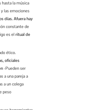
s hasta la música
o y las emociones
os días. Afuera hay
sión constante de
igo es el
ritual de
do ético.
, oficiales
en
-Pueden ser
as a una pareja a
as a un colega
de peso
nuevas herramientas