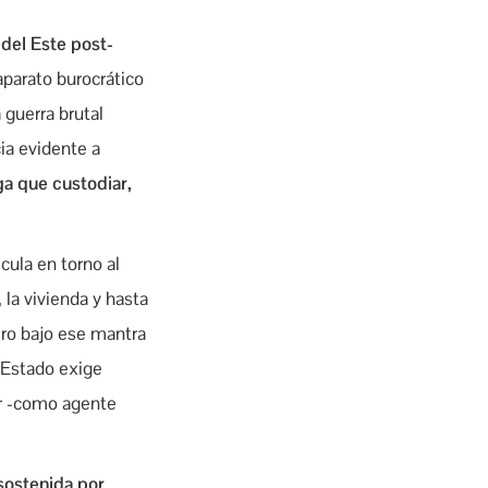
 del Este post-
aparato burocrático
 guerra brutal
ia evidente a
ga que custodiar,
icula en torno al
 la vivienda y hasta
ero bajo ese mantra
 Estado exige
dor -como agente
 sostenida por