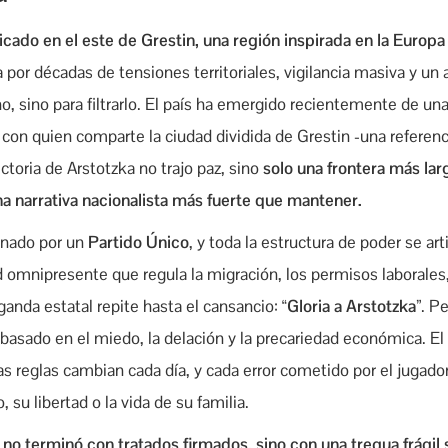
icado en el este de Grestin, una región inspirada en la Europa
por décadas de tensiones territoriales, vigilancia masiva y un 
o, sino para filtrarlo. El país ha emergido recientemente de una
, con quien comparte la ciudad dividida de Grestin -una referenc
ictoria de Arstotzka no trajo paz, sino
solo una frontera más lar
a narrativa nacionalista más fuerte que mantener.
rnado por un
Partido Único
, y toda la estructura de poder se art
d omnipresente que regula la migración, los permisos laborales,
aganda estatal repite hasta el cansancio:
“Gloria a Arstotzka”
. P
basado en el miedo, la delación y la precariedad económica. El
 Las reglas cambian cada día, y cada error cometido por el juga
, su libertad o la vida de su familia.
a no terminó con tratados firmados, sino con una tregua frágil