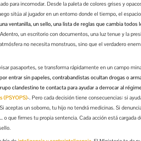
ado para incomodar. Desde la paleta de colores grises y opaco
ego sitúa al jugador en un entorno donde el tiempo, el espaci
na ventanilla, un sello, una lista de reglas que cambia todos l
Adentro, un escritorio con documentos, una luz tenue y la pre
La atmósfera no necesita monstruos, sino que el verdadero enem
evisar pasaportes, se transforma rápidamente en un campo mina
r entrar sin papeles, contrabandistas ocultan drogas o armas
grupo clandestino te contacta para ayudar a derrocar al régim
as (PSYOPS)
-. Pero cada decisión tiene consecuencias: si ayud
. Si aceptas un soborno, tu hijo no tendrá medicinas. Si denunci
 o que firmes tu propia sentencia. Cada acción está cargada 
ello.
 frío de
inteligencia y contrainteligencia
. El Ministerio te da 