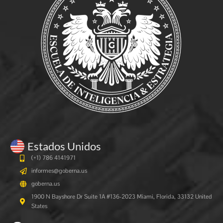
Estados Unidos
(+1) 786 4141971
informes@goberna.us
goberna.us
1900 N Bayshore Dr Suite 1A #136-2023 Miami, Florida, 33132 United
States