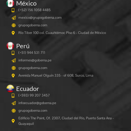
México
(+52) 156 1058 4485
mexico@grupogoberna.com
grupogoberna.com
Río Tiber 100 col. Cuauhtémoc Piso 6 - Ciudad de México
Perú
(+51) 944 531 711
informes@goberna.pe
grupogoberna.com
Avenida Manuel Olguín 335 - of 608, Surco, Lima
Ecuador
(+593) 99 207 3457
infoecuador@goberna.pe
grupogoberna.com
Edificio The Point, Of. 2307, Ciudad del Río, Puerto Santa Ana -
Guayaquil