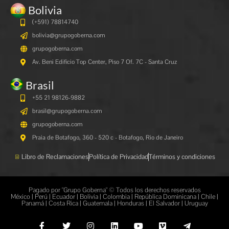
Bolivia
(+591)
78814740
bolivia@grupogoberna.com
grupogoberna.com
Av. Beni Edificio Top Center, Piso 7 Of. 7C - Santa Cruz
Brasil
+55 21 98126-9882
brasil@grupogoberna.com
grupogoberna.com
Praia de Botafogo, 360 - 520 c - Botafogo, Rio de Janeiro
Libro de Reclamaciones
Política de Privacidad
Términos y condiciones
Pagado por "Grupo Goberna" © Todos los derechos reservados
México | Perú | Ecuador | Bolivia | Colombia | República Dominicana | Chile |
Panamá | Costa Rica | Guatemala | Honduras | El Salvador | Uruguay