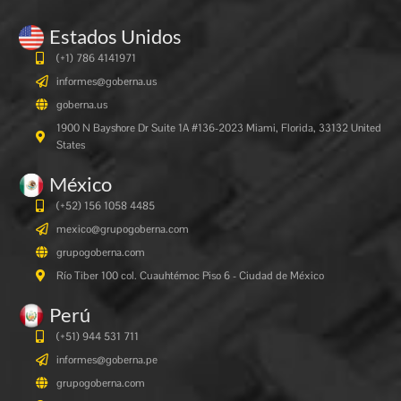
Estados Unidos
(+1) 786 4141971
informes@goberna.us
goberna.us
1900 N Bayshore Dr Suite 1A #136-2023 Miami, Florida, 33132 United
States
México
(+52) 156 1058 4485
mexico@grupogoberna.com
grupogoberna.com
Río Tiber 100 col. Cuauhtémoc Piso 6 - Ciudad de México
Perú
(+51) 944 531 711
informes@goberna.pe
grupogoberna.com