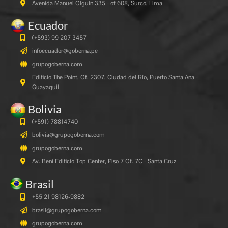
Avenida Manuel Olguín 335 - of 608, Surco, Lima
Ecuador
(+593) 99 207 3457
infoecuador@goberna.pe
grupogoberna.com
Edificio The Point, Of. 2307, Ciudad del Río, Puerto Santa Ana -
Guayaquil
Bolivia
(+591)
78814740
bolivia@grupogoberna.com
grupogoberna.com
Av. Beni Edificio Top Center, Piso 7 Of. 7C - Santa Cruz
Brasil
+55 21 98126-9882
brasil@grupogoberna.com
grupogoberna.com