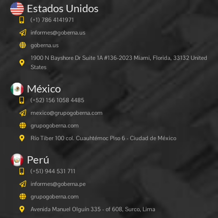
Estados Unidos
(+1) 786 4141971
informes@goberna.us
goberna.us
1900 N Bayshore Dr Suite 1A #136-2023 Miami, Florida, 33132 United
States
México
(+52) 156 1058 4485
mexico@grupogoberna.com
grupogoberna.com
Río Tiber 100 col. Cuauhtémoc Piso 6 - Ciudad de México
Perú
(+51) 944 531 711
informes@goberna.pe
grupogoberna.com
Avenida Manuel Olguín 335 - of 608, Surco, Lima