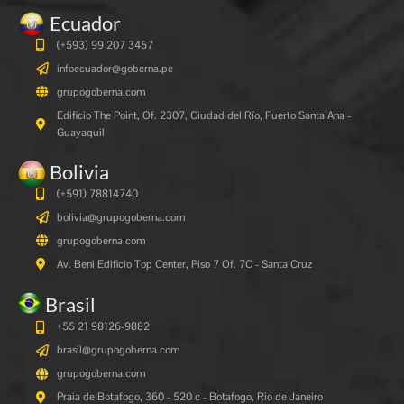
Ecuador
(+593) 99 207 3457
infoecuador@goberna.pe
grupogoberna.com
Edificio The Point, Of. 2307, Ciudad del Río, Puerto Santa Ana -
Guayaquil
Bolivia
(+591)
78814740
bolivia@grupogoberna.com
grupogoberna.com
Av. Beni Edificio Top Center, Piso 7 Of. 7C - Santa Cruz
Brasil
+55 21 98126-9882
brasil@grupogoberna.com
grupogoberna.com
Praia de Botafogo, 360 - 520 c - Botafogo, Rio de Janeiro