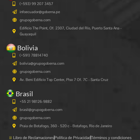
(+593) 99 207 3457
infoecuador@goberna.pe
grupogoberna.com
Edificio The Point, Of. 2307, Ciudad del Río, Puerto Santa Ana -
Guayaquil
Bolivia
(+591)
78814740
bolivia@grupogoberna.com
grupogoberna.com
Av. Beni Edificio Top Center, Piso 7 Of. 7C - Santa Cruz
Brasil
+55 21 98126-9882
brasil@grupogoberna.com
grupogoberna.com
Praia de Botafogo, 360 - 520 c - Botafogo, Rio de Janeiro
Libro de Reclamaciones
Política de Privacidad
Términos y condiciones