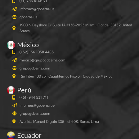
(+1) 786 4141971
informes@goberna.us
goberna.us
1900 N Bayshore Dr Suite 1A #136-2023 Miami, Florida, 33132 United
States
México
(+52) 156 1058 4485
mexico@grupogoberna.com
grupogoberna.com
Río Tiber 100 col. Cuauhtémoc Piso 6 - Ciudad de México
Perú
(+51) 944 531 711
informes@goberna.pe
grupogoberna.com
Avenida Manuel Olguín 335 - of 608, Surco, Lima
Ecuador