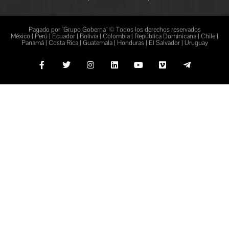
Pagado por "Grupo Goberna" © Todos los derechos reservados
México | Perú | Ecuador | Bolivia | Colombia | República Dominicana | Chile |
Panamá | Costa Rica | Guatemala | Honduras | El Salvador | Uruguay