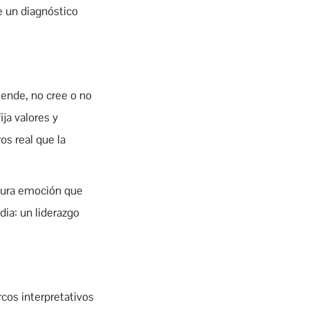
de un diagnóstico
iende, no cree o no
ija valores y
os real que la
 pura emoción que
dia: un liderazgo
cos interpretativos