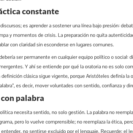
áctica constante
discursos; es aprender a sostener una línea bajo presión: debat
ampa y momentos de crisis. La preparación no quita autenticidad;
hablar con claridad sin esconderse en lugares comunes.
a debería ser permanente en cualquier equipo político o social: d
 emergentes. Y ahí se entiende por qué la oratoria no es solo co
a definición clásica sigue vigente, porque Aristóteles definía la 
palabra”, es decir, mover voluntades con sentido, confianza y dir
e con palabra
lítica necesita sentido, no solo gestión. La palabra no reempla
ograma, pero lo vuelve comprensible; no reemplaza la ética, per
re entender, no sentirse excluido por el lenguaje. Recuerde: el l