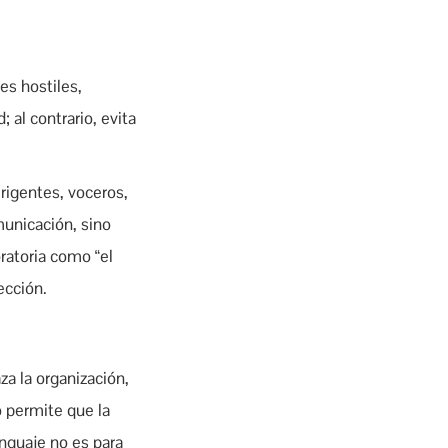
es hostiles,
 al contrario, evita
irigentes, voceros,
municación, sino
oratoria como “el
ección.
za la organización,
o permite que la
enguaje no es para