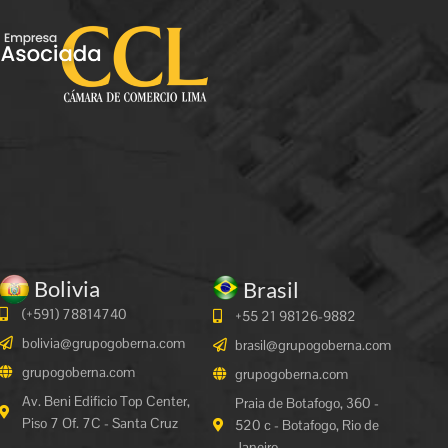
Bolivia
Brasil
(+591)
78814740
+55 21 98126-9882
bolivia@grupogoberna.com
brasil@grupogoberna.com
grupogoberna.com
grupogoberna.com
Av. Beni Edificio Top Center,
Praia de Botafogo, 360 -
Piso 7 Of. 7C - Santa Cruz
520 c - Botafogo, Rio de
Janeiro