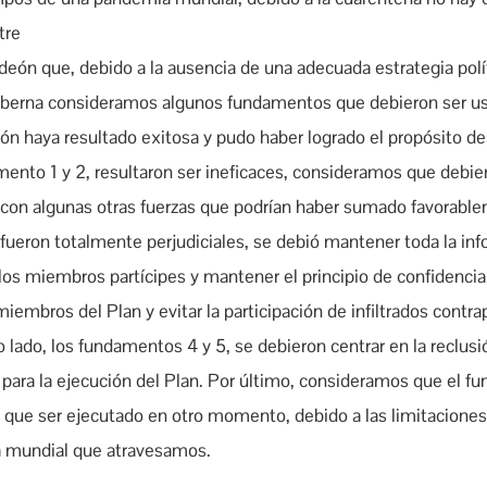
tre
edeón que, debido a la ausencia de una adecuada estrategia polít
 Goberna consideramos algunos fundamentos que debieron ser u
ón haya resultado exitosa y pudo haber logrado el propósito d
nto 1 y 2, resultaron ser ineficaces, consideramos que debie
 con algunas otras fuerzas que podrían haber sumado favorable
ueron totalmente perjudiciales, se debió mantener toda la inf
 los miembros partícipes y mantener el principio de confidenci
miembros del Plan y evitar la participación de infiltrados contr
ro lado, los fundamentos 4 y 5, se debieron centrar en la reclus
ara la ejecución del Plan. Por último, consideramos que el f
vo que ser ejecutado en otro momento, debido a las limitacione
a mundial que atravesamos.