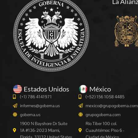
La Alian
Estados Unidos
México
(+1) 786 4141971
(+52) 156 1058 4485
informes@goberna.us
mexico@grupogoberna.com
goberna.us
grupogoberna.com
1900 N Bayshore Dr Suite
Río Tiber 100 col.
1A #136-2023 Miami,
Cuauhtémoc Piso 6 -
Florida, 33132 United States
Ciudad de México