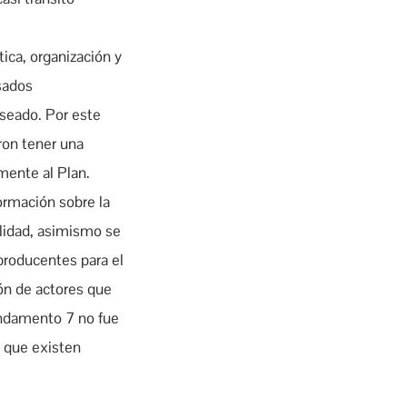
ica, organización y
sados
eseado. Por este
ron tener una
mente al Plan.
ormación sobre la
alidad, asimismo se
aproducentes para el
ión de actores que
undamento 7 no fue
s que existen