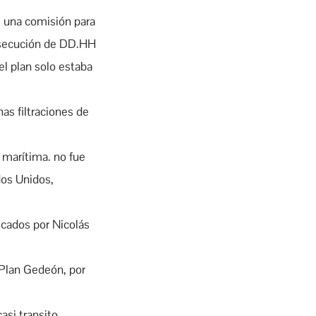
e una comisión para
ersecución de DD.HH
el plan solo estaba
nas filtraciones de
n marítima. no fue
dos Unidos,
ficados por Nicolás
l Plan Gedeón, por
asi transito