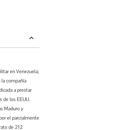
litar en Venezuela;
a la compañía
dicada a prestar
es de los EEUU.
lás Maduro y
 por el parcialmente
rato de 212