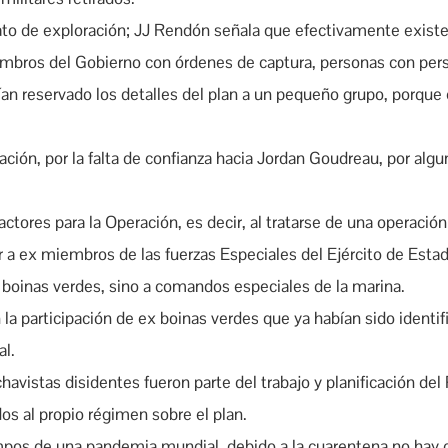
rato de exploración; JJ Rendón señala que efectivamente exist
iembros del Gobierno con órdenes de captura, personas con p
ían reservado los detalles del plan a un pequeño grupo, porque 
ación, por la falta de confianza hacia Jordan Goudreau, por algu
ctores para la Operación, es decir, al tratarse de una operació
 a ex miembros de las fuerzas Especiales del Ejército de Esta
oinas verdes, sino a comandos especiales de la marina.
 la participación de ex boinas verdes que ya habían sido identi
al.
 chavistas disidentes fueron parte del trabajo y planificación de
s al propio régimen sobre el plan.
mpos de una pandemia mundial, debido a la cuarentena no hay c