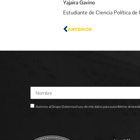
Yajaira Gavino
Estudiante de Ciencia Política d
ANTERIOR
Autorizo al Grupo Goberna el uso de mis datos para suscribirme al newslet