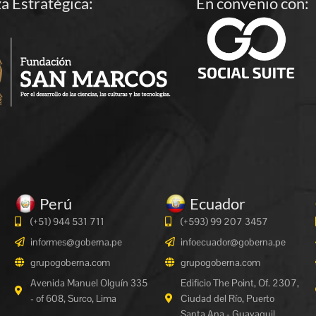
za Estratégica:
En convenio con:
Perú
Ecuador
(+51) 944 531 711
(+593) 99 207 3457
informes@goberna.pe
infoecuador@goberna.pe
grupogoberna.com
grupogoberna.com
Avenida Manuel Olguín 335
Edificio The Point, Of. 2307,
- of 608, Surco, Lima
Ciudad del Río, Puerto
Santa Ana - Guayaquil