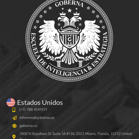
Estados Unidos
(+1) 786 4141971
informes@goberna.us
goberna.us
1900 N Bayshore Dr Suite 1A #136-2023 Miami, Florida, 33132 United