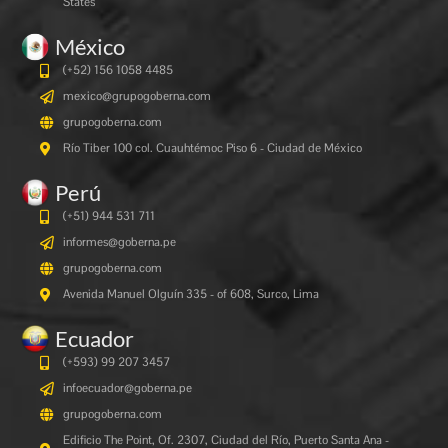
States
México
(+52) 156 1058 4485
mexico@grupogoberna.com
grupogoberna.com
Río Tiber 100 col. Cuauhtémoc Piso 6 - Ciudad de México
Perú
(+51) 944 531 711
informes@goberna.pe
grupogoberna.com
Avenida Manuel Olguín 335 - of 608, Surco, Lima
Ecuador
(+593) 99 207 3457
infoecuador@goberna.pe
grupogoberna.com
Edificio The Point, Of. 2307, Ciudad del Río, Puerto Santa Ana -