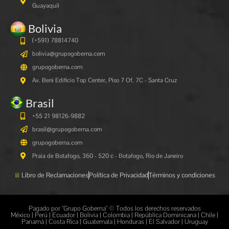
Guayaquil
Bolivia
(+591)
78814740
bolivia@grupogoberna.com
grupogoberna.com
Av. Beni Edificio Top Center, Piso 7 Of. 7C - Santa Cruz
Brasil
+55 21 98126-9882
brasil@grupogoberna.com
grupogoberna.com
Praia de Botafogo, 360 - 520 c - Botafogo, Rio de Janeiro
Libro de Reclamaciones
Política de Privacidad
Términos y condiciones
Pagado por "Grupo Goberna" © Todos los derechos reservados
México | Perú | Ecuador | Bolivia | Colombia | República Dominicana | Chile |
Panamá | Costa Rica | Guatemala | Honduras | El Salvador | Uruguay