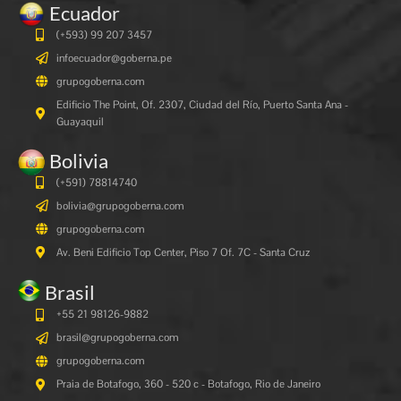
Ecuador
(+593) 99 207 3457
infoecuador@goberna.pe
grupogoberna.com
Edificio The Point, Of. 2307, Ciudad del Río, Puerto Santa Ana -
Guayaquil
Bolivia
(+591)
78814740
bolivia@grupogoberna.com
grupogoberna.com
Av. Beni Edificio Top Center, Piso 7 Of. 7C - Santa Cruz
Brasil
+55 21 98126-9882
brasil@grupogoberna.com
grupogoberna.com
Praia de Botafogo, 360 - 520 c - Botafogo, Rio de Janeiro