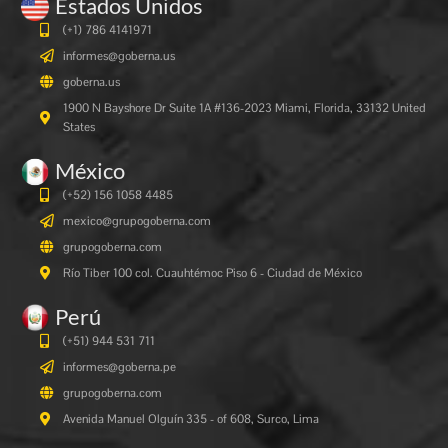
Estados Unidos
(+1) 786 4141971
informes@goberna.us
goberna.us
1900 N Bayshore Dr Suite 1A #136-2023 Miami, Florida, 33132 United
States
México
(+52) 156 1058 4485
mexico@grupogoberna.com
grupogoberna.com
Río Tiber 100 col. Cuauhtémoc Piso 6 - Ciudad de México
Perú
(+51) 944 531 711
informes@goberna.pe
grupogoberna.com
Avenida Manuel Olguín 335 - of 608, Surco, Lima