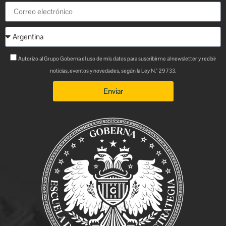
Autorizo al Grupo Goberna el uso de mis datos para suscribirme al newsletter y recibir
noticias, eventos y novedades, según la Ley N.° 29733.
Enviar