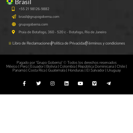
Brasil
+55 21 98126-9882
brasil@grupogoberna.com
grupogoberna.com
Praia de Botafogo, 360 - 520 c - Botafogo, Rio de Janeiro
Libro de Reclamaciones
Política de Privacidad
Términos y condiciones
Pagado por "Grupo Goberna" © Todos los derechos reservados
México | Perú | Ecuador | Bolivia | Colombia | República Dominicana | Chile |
Panamá | Costa Rica | Guatemala | Honduras | El Salvador | Uruguay