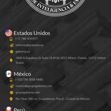
Estados Unidos
(+1) 786 4141971
informes@goberna.us
goberna.us
1900 N Bayshore Dr Suite 1A #136-2023 Miami, Florida, 33132 United
States
México
(+52) 156 1058 4485
mexico@grupogoberna.com
grupogoberna.com
Río Tiber 100 col. Cuauhtémoc Piso 6 - Ciudad de México
Perú