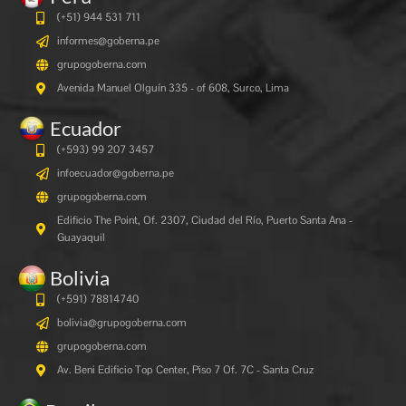
(+51) 944 531 711
informes@goberna.pe
grupogoberna.com
Avenida Manuel Olguín 335 - of 608, Surco, Lima
Ecuador
(+593) 99 207 3457
infoecuador@goberna.pe
grupogoberna.com
Edificio The Point, Of. 2307, Ciudad del Río, Puerto Santa Ana -
Guayaquil
Bolivia
(+591)
78814740
bolivia@grupogoberna.com
grupogoberna.com
Av. Beni Edificio Top Center, Piso 7 Of. 7C - Santa Cruz