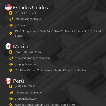
Estados Unidos
(+1) 786 4141971
informes@goberna.us
goberna.us
1900 N Bayshore Dr Suite 1A #136-2023 Miami, Florida, 33132 United
States
México
(+52) 156 1058 4485
mexico@grupogoberna.com
grupogoberna.com
Río Tiber 100 col. Cuauhtémoc Piso 6 - Ciudad de México
Perú
(+51) 944 531 711
informes@goberna.pe
grupogoberna.com
Avenida Manuel Olguín 335 - of 608, Surco, Lima