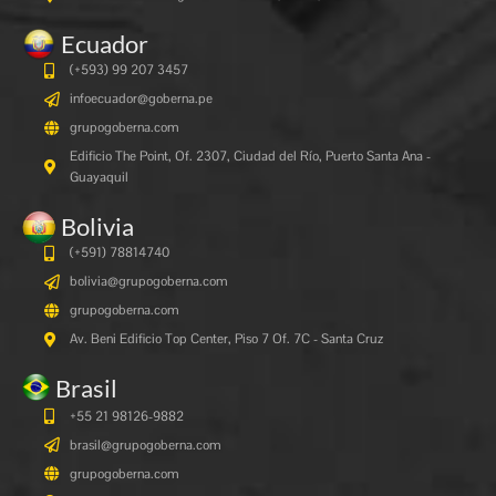
Ecuador
(+593) 99 207 3457
infoecuador@goberna.pe
grupogoberna.com
Edificio The Point, Of. 2307, Ciudad del Río, Puerto Santa Ana -
Guayaquil
Bolivia
(+591)
78814740
bolivia@grupogoberna.com
grupogoberna.com
Av. Beni Edificio Top Center, Piso 7 Of. 7C - Santa Cruz
Brasil
+55 21 98126-9882
brasil@grupogoberna.com
grupogoberna.com