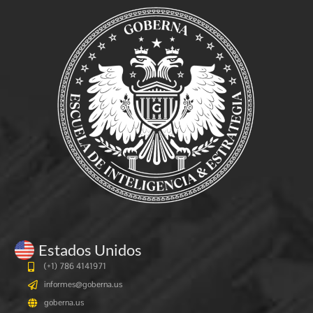
Estados Unidos
(+1) 786 4141971
informes@goberna.us
goberna.us