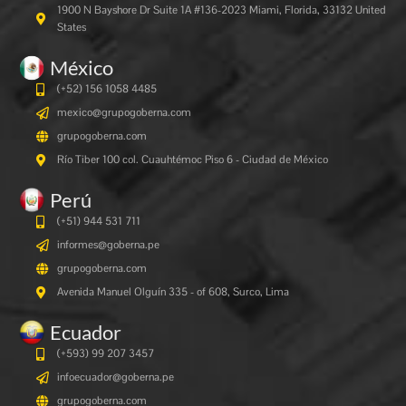
1900 N Bayshore Dr Suite 1A #136-2023 Miami, Florida, 33132 United
States
México
(+52) 156 1058 4485
mexico@grupogoberna.com
grupogoberna.com
Río Tiber 100 col. Cuauhtémoc Piso 6 - Ciudad de México
Perú
(+51) 944 531 711
informes@goberna.pe
grupogoberna.com
Avenida Manuel Olguín 335 - of 608, Surco, Lima
Ecuador
(+593) 99 207 3457
infoecuador@goberna.pe
grupogoberna.com