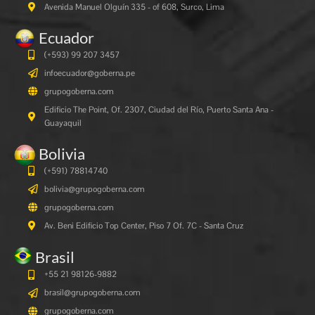
Avenida Manuel Olguín 335 - of 608, Surco, Lima
Ecuador
(+593) 99 207 3457
infoecuador@goberna.pe
grupogoberna.com
Edificio The Point, Of. 2307, Ciudad del Río, Puerto Santa Ana -
Guayaquil
Bolivia
(+591)
78814740
bolivia@grupogoberna.com
grupogoberna.com
Av. Beni Edificio Top Center, Piso 7 Of. 7C - Santa Cruz
Brasil
+55 21 98126-9882
brasil@grupogoberna.com
grupogoberna.com