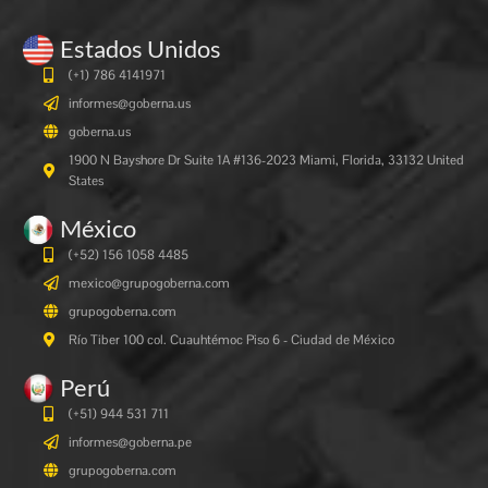
Estados Unidos
(+1) 786 4141971
informes@goberna.us
goberna.us
1900 N Bayshore Dr Suite 1A #136-2023 Miami, Florida, 33132 United
States
México
(+52) 156 1058 4485
mexico@grupogoberna.com
grupogoberna.com
Río Tiber 100 col. Cuauhtémoc Piso 6 - Ciudad de México
Perú
(+51) 944 531 711
informes@goberna.pe
grupogoberna.com