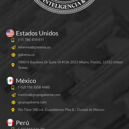
Estados Unidos
(+1) 786 4141971
informes@goberna.us
goberna.us
1900 N Bayshore Dr Suite 1A #136-2023 Miami, Florida, 33132 United
States
México
(+52) 156 1058 4485
mexico@grupogoberna.com
grupogoberna.com
Río Tiber 100 col. Cuauhtémoc Piso 6 - Ciudad de México
Perú