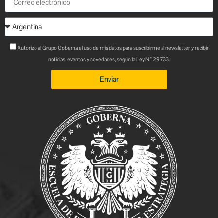
Autorizo al Grupo Goberna el uso de mis datos para suscribirme al newsletter y recibir
noticias, eventos y novedades, según la Ley N.° 29733.
Enviar