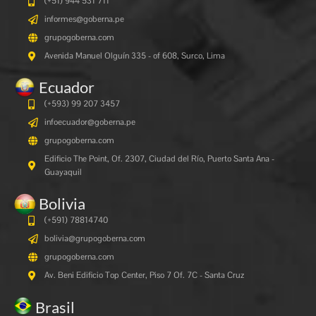
(+51) 944 531 711
informes@goberna.pe
grupogoberna.com
Avenida Manuel Olguín 335 - of 608, Surco, Lima
Ecuador
(+593) 99 207 3457
infoecuador@goberna.pe
grupogoberna.com
Edificio The Point, Of. 2307, Ciudad del Río, Puerto Santa Ana -
Guayaquil
Bolivia
(+591)
78814740
bolivia@grupogoberna.com
grupogoberna.com
Av. Beni Edificio Top Center, Piso 7 Of. 7C - Santa Cruz
Brasil