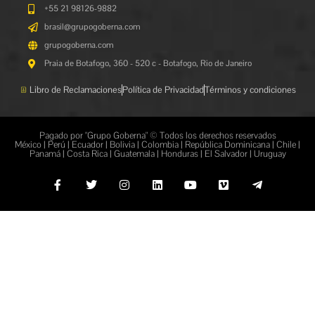
+55 21 98126-9882
brasil@grupogoberna.com
grupogoberna.com
Praia de Botafogo, 360 - 520 c - Botafogo, Rio de Janeiro
Libro de Reclamaciones
Política de Privacidad
Términos y condiciones
Pagado por "Grupo Goberna" © Todos los derechos reservados
México | Perú | Ecuador | Bolivia | Colombia | República Dominicana | Chile |
Panamá | Costa Rica | Guatemala | Honduras | El Salvador | Uruguay