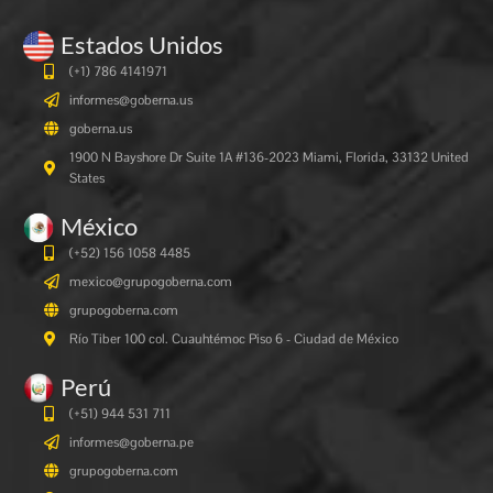
Estados Unidos
(+1) 786 4141971
informes@goberna.us
goberna.us
1900 N Bayshore Dr Suite 1A #136-2023 Miami, Florida, 33132 United
States
México
(+52) 156 1058 4485
mexico@grupogoberna.com
grupogoberna.com
Río Tiber 100 col. Cuauhtémoc Piso 6 - Ciudad de México
Perú
(+51) 944 531 711
informes@goberna.pe
grupogoberna.com