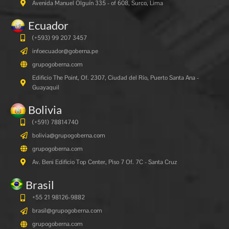
Avenida Manuel Olguín 335 - of 608, Surco, Lima
Ecuador
(+593) 99 207 3457
infoecuador@goberna.pe
grupogoberna.com
Edificio The Point, Of. 2307, Ciudad del Río, Puerto Santa Ana -
Guayaquil
Bolivia
(+591)
78814740
bolivia@grupogoberna.com
grupogoberna.com
Av. Beni Edificio Top Center, Piso 7 Of. 7C - Santa Cruz
Brasil
+55 21 98126-9882
brasil@grupogoberna.com
grupogoberna.com