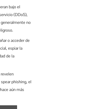
eran bajo el
servicio (DDoS),
os generalmente no
ligroso.
añar o acceder de
al, espiar la
dad de la
 revelen
 spear phishing, el
o hace aún más