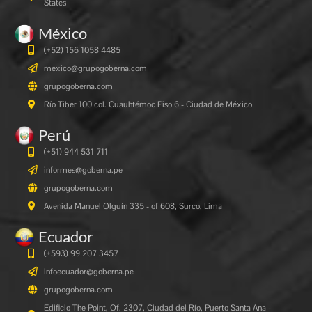
States
México
(+52) 156 1058 4485
mexico@grupogoberna.com
grupogoberna.com
Río Tiber 100 col. Cuauhtémoc Piso 6 - Ciudad de México
Perú
(+51) 944 531 711
informes@goberna.pe
grupogoberna.com
Avenida Manuel Olguín 335 - of 608, Surco, Lima
Ecuador
(+593) 99 207 3457
infoecuador@goberna.pe
grupogoberna.com
Edificio The Point, Of. 2307, Ciudad del Río, Puerto Santa Ana -