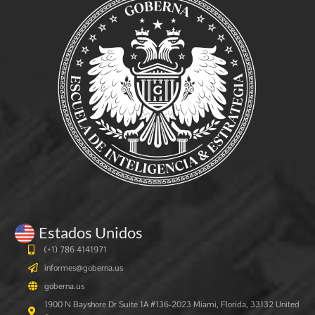
Estados Unidos
(+1) 786 4141971
informes@goberna.us
goberna.us
1900 N Bayshore Dr Suite 1A #136-2023 Miami, Florida, 33132 United