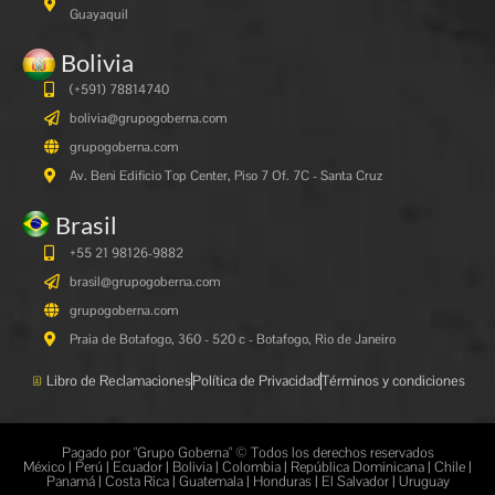
Guayaquil
Bolivia
(+591)
78814740
bolivia@grupogoberna.com
grupogoberna.com
Av. Beni Edificio Top Center, Piso 7 Of. 7C - Santa Cruz
Brasil
+55 21 98126-9882
brasil@grupogoberna.com
grupogoberna.com
Praia de Botafogo, 360 - 520 c - Botafogo, Rio de Janeiro
Libro de Reclamaciones
Política de Privacidad
Términos y condiciones
Pagado por "Grupo Goberna" © Todos los derechos reservados
México | Perú | Ecuador | Bolivia | Colombia | República Dominicana | Chile |
Panamá | Costa Rica | Guatemala | Honduras | El Salvador | Uruguay