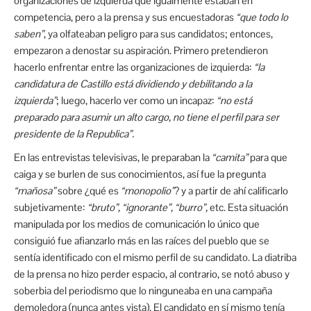
organizaciones de izquierda que igualmente estaban en
competencia, pero a la prensa y sus encuestadoras
“que todo lo
saben”
, ya olfateaban peligro para sus candidatos; entonces,
empezaron a denostar su aspiración. Primero pretendieron
hacerlo enfrentar entre las organizaciones de izquierda:
“la
candidatura de Castillo está dividiendo y debilitando a la
izquierda”
; luego, hacerlo ver como un incapaz:
“no está
preparado para asumir un alto cargo, no tiene el perfil para ser
presidente de la Republica”.
En las entrevistas televisivas, le preparaban la
“camita”
para que
caiga y se burlen de sus conocimientos, así fue la pregunta
“mañosa”
sobre ¿qué es
“monopolio”
? y a partir de ahí calificarlo
subjetivamente:
“bruto”, “ignorante”, “burro”,
etc. Esta situación
manipulada por los medios de comunicación lo único que
consiguió fue afianzarlo más en las raíces del pueblo que se
sentía identificado con el mismo perfil de su candidato. La diatriba
de la prensa no hizo perder espacio, al contrario, se notó abuso y
soberbia del periodismo que lo ninguneaba en una campaña
demoledora (nunca antes vista). El candidato en sí mismo tenía