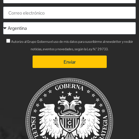
Autorizo al Grupo Goberna el uso de mis datos para suscribirme al newsletter y recibir
noticias, eventos y novedades, según la Ley N.° 29733.
Enviar