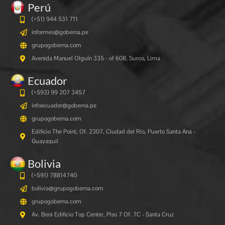
Perú
(+51) 944 531 711
informes@goberna.pe
grupogoberna.com
Avenida Manuel Olguín 335 - of 608, Surco, Lima
Ecuador
(+593) 99 207 3457
infoecuador@goberna.pe
grupogoberna.com
Edificio The Point, Of. 2307, Ciudad del Río, Puerto Santa Ana -
Guayaquil
Bolivia
(+591)
78814740
bolivia@grupogoberna.com
grupogoberna.com
Av. Beni Edificio Top Center, Piso 7 Of. 7C - Santa Cruz