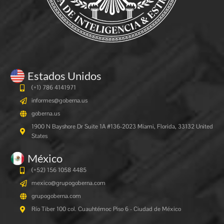
Estados Unidos
(+1) 786 4141971
informes@goberna.us
goberna.us
1900 N Bayshore Dr Suite 1A #136-2023 Miami, Florida, 33132 United
States
México
(+52) 156 1058 4485
mexico@grupogoberna.com
grupogoberna.com
Río Tiber 100 col. Cuauhtémoc Piso 6 - Ciudad de México