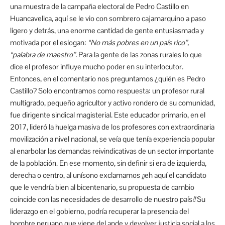
una muestra de la campaña electoral de Pedro Castillo en
Huancavelica, aquí se le vio con sombrero cajamarquino a paso
ligero y detrás, una enorme cantidad de gente entusiasmada y
motivada por el eslogan:
“No más pobres en un país rico”,
“palabra de maestro”.
Para la gente de las zonas rurales lo que
dice el profesor influye mucho poder en su interlocutor.
Entonces, en el comentario nos preguntamos ¿quién es Pedro
Castillo? Solo encontramos como respuesta: un profesor rural
multigrado, pequeño agricultor y activo rondero de su comunidad,
fue dirigente sindical magisterial. Este educador primario, en el
2017, lideró la huelga masiva de los profesores con extraordinaria
movilización a nivel nacional, se veía que tenía experiencia popular
al enarbolar las demandas reivindicativas de un sector importante
de la población. En ese momento, sin definir si era de izquierda,
derecha o centro, al unísono exclamamos
¡¡
eh aquí el candidato
que le vendría bien al bicentenario, su propuesta de cambio
coincide con las necesidades de desarrollo de nuestro país
!!
Su
liderazgo en el gobierno, podría recuperar la presencia del
hombre peruano que viene del ande y devolver justicia social a los