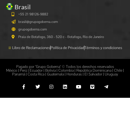
Brasil
+55 21 98126-9882
brasil@grupogoberna.com
grupogoberna.com
Praia de Botafogo, 360 - 520 c - Botafogo, Rio de Janeiro
Libro de Reclamaciones
Política de Privacidad
Términos y condiciones
Pagado por "Grupo Goberna" © Todos los derechos reservados
México | Perú | Ecuador | Bolivia | Colombia | República Dominicana | Chile |
Panamá | Costa Rica | Guatemala | Honduras | El Salvador | Uruguay