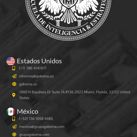
Estados Unidos
(+1) 786 4141971
informes@goberna.us
goberna.us
1900 N Bayshore Dr Suite 1A #136-2023 Miami, Florida, 33132 United
States
México
(+52) 156 1058 4485
mexico@grupogoberna.com
grupogoberna.com