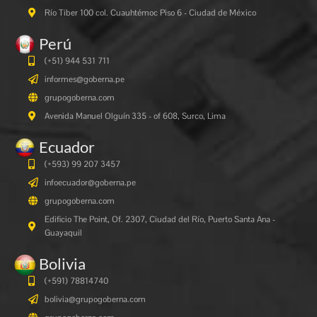
Río Tiber 100 col. Cuauhtémoc Piso 6 - Ciudad de México
Perú
(+51) 944 531 711
informes@goberna.pe
grupogoberna.com
Avenida Manuel Olguín 335 - of 608, Surco, Lima
Ecuador
(+593) 99 207 3457
infoecuador@goberna.pe
grupogoberna.com
Edificio The Point, Of. 2307, Ciudad del Río, Puerto Santa Ana -
Guayaquil
Bolivia
(+591)
78814740
bolivia@grupogoberna.com