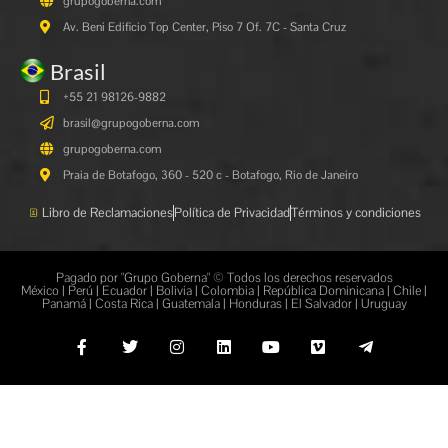
grupogoberna.com
Av. Beni Edificio Top Center, Piso 7 Of. 7C - Santa Cruz
Brasil
+55 21 98126-9882
brasil@grupogoberna.com
grupogoberna.com
Praia de Botafogo, 360 - 520 c - Botafogo, Rio de Janeiro
Libro de Reclamaciones
Política de Privacidad
Términos y condiciones
Pagado por "Grupo Goberna" © Todos los derechos reservados
México | Perú | Ecuador | Bolivia | Colombia | República Dominicana | Chile |
Panamá | Costa Rica | Guatemala | Honduras | El Salvador | Uruguay