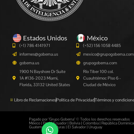
Estados Unidos
México
(+1) 786 4141971
(+52) 156 1058 4485
informes@goberna.us
mexico@grupogoberna.com
goberna.us
grupogoberna.com
1900 N Bayshore Dr Suite
Río Tiber 100 col.
1A #136-2023 Miami,
Cuauhtémoc Piso 6 -
Florida, 33132 United States
Ciudad de México
Libro de Reclamaciones
Política de Privacidad
Términos y condicion
Pagado por "Grupo Goberna" © Todos los derechos reservados
México | Perú | Ecuador | Bolivia | Colombia | República Dominican
Guatemala | Honduras | El Salvador | Uruguay
Más información