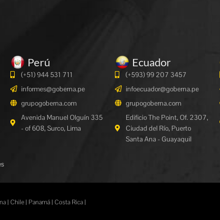
Perú
Ecuador
(+51) 944 531 711
(+593) 99 207 3457
informes@goberna.pe
infoecuador@goberna.pe
grupogoberna.com
grupogoberna.com
Avenida Manuel Olguín 335
Edificio The Point, Of. 2307,
- of 608, Surco, Lima
Ciudad del Río, Puerto
Santa Ana - Guayaquil
es
a | Chile | Panamá | Costa Rica |