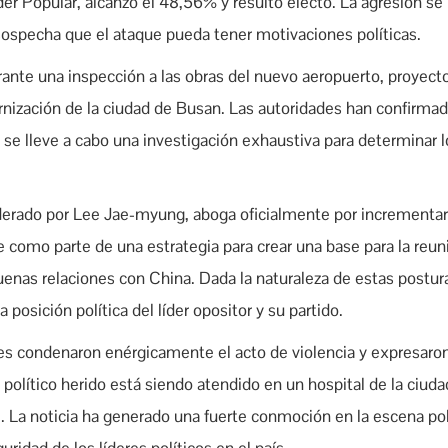
er Popular, alcanzó el 48,56% y resultó electo. La agresión se
 sospecha que el ataque pueda tener motivaciones políticas.
urante una inspección a las obras del nuevo aeropuerto, proyec
rnización de la ciudad de Busan. Las autoridades han confirmad
 se lleve a cabo una investigación exhaustiva para determinar 
derado por Lee Jae-myung, aboga oficialmente por incrementar
 como parte de una estrategia para crear una base para la reun
nas relaciones con China. Dada la naturaleza de estas postur
a posición política del líder opositor y su partido.
les condenaron enérgicamente el acto de violencia y expresaron
político herido está siendo atendido en un hospital de la ciud
. La noticia ha generado una fuerte conmoción en la escena pol