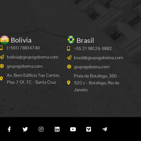
Bolivia
Brasil
(+591)
78814740
+55 21 98126-9882
bolivia@grupogoberna.com
brasil@grupogoberna.com
grupogoberna.com
grupogoberna.com
Av. Beni Edificio Top Center,
Praia de Botafogo, 360 -
Piso 7 Of. 7C - Santa Cruz
520 c - Botafogo, Rio de
Janeiro