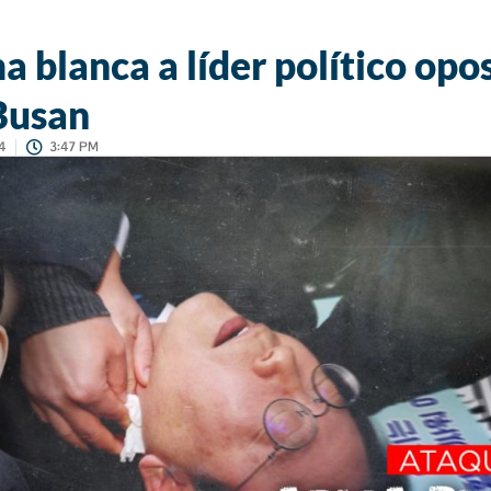
 blanca a líder político opos
Busan
4
3:47 PM