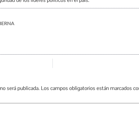
uridad de los líderes políticos en el país.
BERNA
 no será publicada.
Los campos obligatorios están marcados c