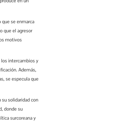
 produce en un
to que se enmarca
o que el agresor
los motivos
 los intercambios y
ificación. Además,
as, se especula que
 su solidaridad con
ad, donde su
ítica surcoreana y