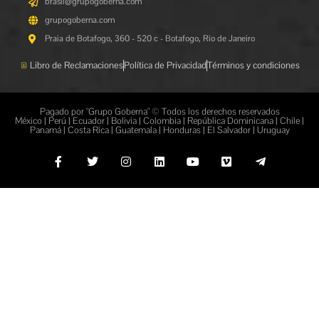
brasil@grupogoberna.com
grupogoberna.com
Praia de Botafogo, 360 - 520 c - Botafogo, Rio de Janeiro
Libro de Reclamaciones
Política de Privacidad
Términos y condiciones
Pagado por "Grupo Goberna" © Todos los derechos reservados
México | Perú | Ecuador | Bolivia | Colombia | República Dominicana | Chile |
Panamá | Costa Rica | Guatemala | Honduras | El Salvador | Uruguay