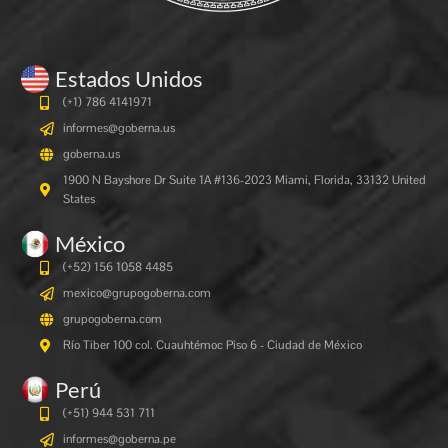
Estados Unidos
(+1) 786 4141971
informes@goberna.us
goberna.us
1900 N Bayshore Dr Suite 1A #136-2023 Miami, Florida, 33132 United
States
México
(+52) 156 1058 4485
mexico@grupogoberna.com
grupogoberna.com
Río Tiber 100 col. Cuauhtémoc Piso 6 - Ciudad de México
Perú
(+51) 944 531 711
informes@goberna.pe