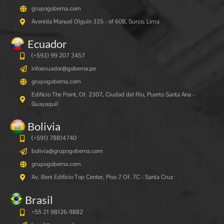
grupogoberna.com
Avenida Manuel Olguín 335 - of 608, Surco, Lima
Ecuador
(+593) 99 207 3457
infoecuador@goberna.pe
grupogoberna.com
Edificio The Point, Of. 2307, Ciudad del Río, Puerto Santa Ana -
Guayaquil
Bolivia
(+591)
78814740
bolivia@grupogoberna.com
grupogoberna.com
Av. Beni Edificio Top Center, Piso 7 Of. 7C - Santa Cruz
Brasil
+55 21 98126-9882