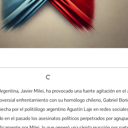
gentina, Javier Milei, ha provocado una fuerte agitación en el
roversial enfrentamiento con su homólogo chileno, Gabriel Bori
echa por el politólogo argentino Agustín Laje en redes sociales
o en el pasado los asesinatos políticos perpetrados por agrupac
icamente por Milei, lo que generó una rápida reacción por part