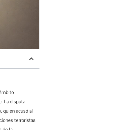
 ámbito
c. La disputa
, quien acusó al
iones terroristas.
e de la