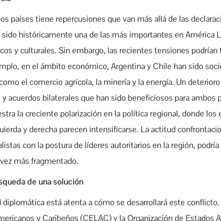
os países tiene repercusiones que van más allá de las declarac
ha sido históricamente una de las más importantes en América L
icos y culturales. Sin embargo, las recientes tensiones podrían
jemplo, en el ámbito económico, Argentina y Chile han sido soc
omo el comercio agrícola, la minería y la energía. Un deterioro
 y acuerdos bilaterales que han sido beneficiosos para ambos p
a la creciente polarización en la política regional, donde los
uierda y derecha parecen intensificarse. La actitud confrontacio
stas con la postura de líderes autoritarios en la región, podría 
a vez más fragmentado.
úsqueda de una solución
ad diplomática está atenta a cómo se desarrollará este conflic
mericanos y Caribeños (CELAC) y la Organización de Estados 