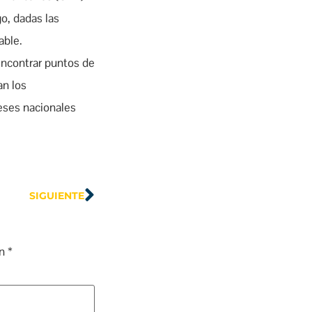
o, dadas las
able.
encontrar puntos de
an los
reses nacionales
SIGUIENTE
on
*