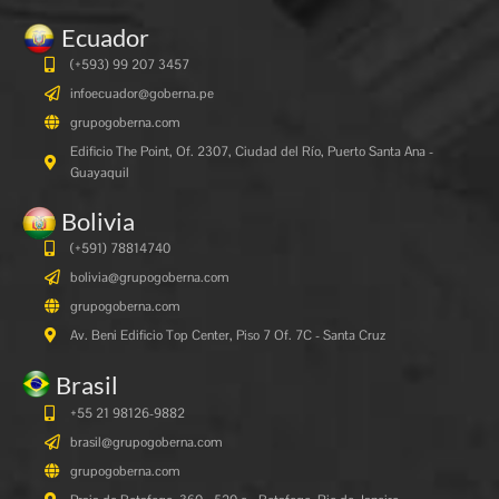
Ecuador
(+593) 99 207 3457
infoecuador@goberna.pe
grupogoberna.com
Edificio The Point, Of. 2307, Ciudad del Río, Puerto Santa Ana -
Guayaquil
Bolivia
(+591)
78814740
bolivia@grupogoberna.com
grupogoberna.com
Av. Beni Edificio Top Center, Piso 7 Of. 7C - Santa Cruz
Brasil
+55 21 98126-9882
brasil@grupogoberna.com
grupogoberna.com