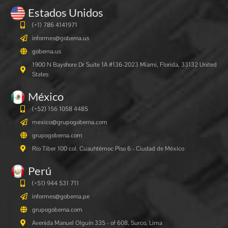
Estados Unidos
(+1) 786 4141971
informes@goberna.us
goberna.us
1900 N Bayshore Dr Suite 1A #136-2023 Miami, Florida, 33132 United
States
México
(+52) 156 1058 4485
mexico@grupogoberna.com
grupogoberna.com
Río Tiber 100 col. Cuauhtémoc Piso 6 - Ciudad de México
Perú
(+51) 944 531 711
informes@goberna.pe
grupogoberna.com
Avenida Manuel Olguín 335 - of 608, Surco, Lima