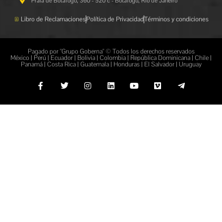
Praia de Botafogo, 360 - 520 c - Botafogo, Rio de Janeiro
Libro de Reclamaciones
Política de Privacidad
Términos y condiciones
Pagado por "Grupo Goberna" © Todos los derechos reservados
México | Perú | Ecuador | Bolivia | Colombia | República Dominicana | Chile |
Panamá | Costa Rica | Guatemala | Honduras | El Salvador | Uruguay