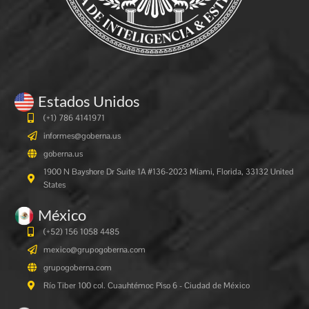
Estados Unidos
(+1) 786 4141971
informes@goberna.us
goberna.us
1900 N Bayshore Dr Suite 1A #136-2023 Miami, Florida, 33132 United
States
México
(+52) 156 1058 4485
mexico@grupogoberna.com
grupogoberna.com
Río Tiber 100 col. Cuauhtémoc Piso 6 - Ciudad de México