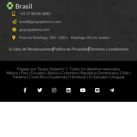
Brasil
+55 21 98126-9882
brasil@grupogoberna.com
grupogoberna.com
Praia de Botafogo, 360 - 520 c - Botafogo, Rio de Janeiro
Libro de Reclamaciones
Política de Privacidad
Términos y condiciones
Pagado por "Grupo Goberna" © Todos los derechos reservados
México | Perú | Ecuador | Bolivia | Colombia | República Dominicana | Chile |
Panamá | Costa Rica | Guatemala | Honduras | El Salvador | Uruguay