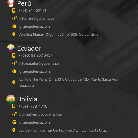
Perú
(+51) 944 531 711
informes@goberna.pe
grupogoberna.com
Avenida Manuel Olguín 335 - of 608, Surco, Lima
Ecuador
(+593) 99 207 3457
infoecuador@goberna.pe
grupogoberna.com
Edificio The Point, Of. 2307, Ciudad del Río, Puerto Santa Ana -
Guayaquil
Bolivia
(+591)
78814740
bolivia@grupogoberna.com
grupogoberna.com
Av. Beni Edificio Top Center, Piso 7 Of. 7C - Santa Cruz