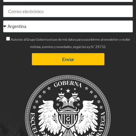
Autorizo al Grupo Goberna el uso de mis datos para suscribirme al newsletter y recibir
noticias, eventos y novedades, según la Ley N.° 29733.
Enviar