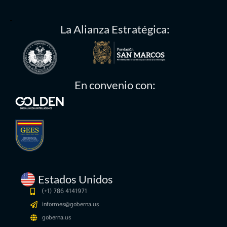
La Alianza Estratégica:
En convenio con:
Estados Unidos
(+1) 786 4141971
informes@goberna.us
goberna.us