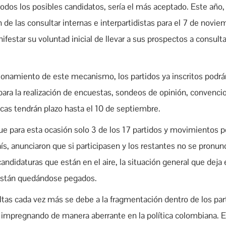
todos los posibles candidatos, sería el más aceptado. Este año,
ión de las consultar internas e interpartidistas para el 7 de novi
nifestar su voluntad inicial de llevar a sus prospectos a consulta
ionamiento de este mecanismo, los partidos ya inscritos podrán
 para la realización de encuestas, sondeos de opinión, convenc
ticas tendrán plazo hasta el 10 de septiembre.
e para esta ocasión solo 3 de los 17 partidos y movimientos p
aís, anunciaron que si participasen y los restantes no se pronu
andidaturas que están en el aire, la situación general que deja 
están quedándose pegados.
ultas cada vez más se debe a la fragmentación dentro de los pa
ne impregnando de manera aberrante en la política colombiana. 