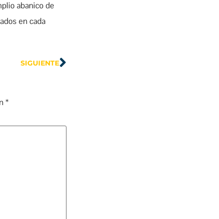
mplio abanico de
nados en cada
SIGUIENTE
on
*