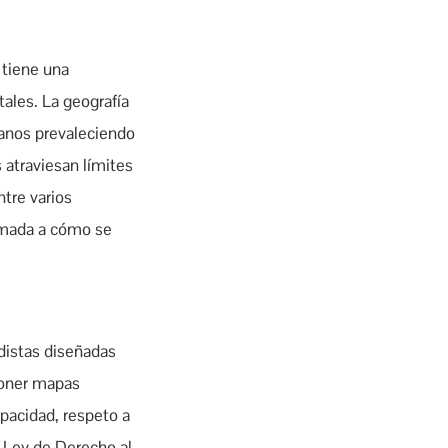
 tiene una
ales. La geografía
canos prevaleciendo
s atraviesan límites
tre varios
sumada a cómo se
distas diseñadas
poner mapas
pacidad, respeto a
 Ley de Derecho al