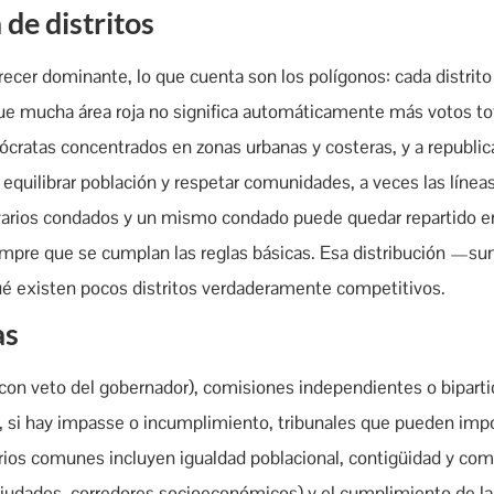
de distritos
recer dominante, lo que cuenta son los polígonos: cada distrito
e mucha área roja no significa automáticamente más votos tot
ócratas concentrados en zonas urbanas y costeras, y a republi
ra equilibrar población y respetar comunidades, a veces las línea
r varios condados y un mismo condado puede quedar repartido en
siempre que se cumplan las reglas básicas. Esa distribución —
qué existen pocos distritos verdaderamente competitivos.
as
(con veto del gobernador), comisiones independientes o biparti
s y, si hay impasse o incumplimiento, tribunales que pueden im
erios comunes incluyen igualdad poblacional, contigüidad y com
ciudades, corredores socioeconómicos) y el cumplimiento de la