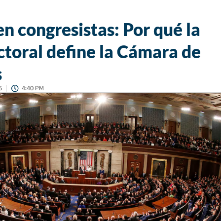
n congresistas: Por qué la
ctoral define la Cámara de
s
5
4:40 PM