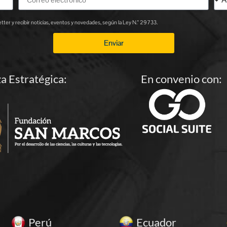
ter y recibir noticias, eventos y novedades, según la Ley N.° 29733.
Enviar
za Estratégica:
En convenio con:
Perú
Ecuador