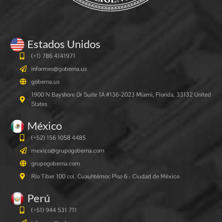
Estados Unidos
(+1) 786 4141971
informes@goberna.us
goberna.us
1900 N Bayshore Dr Suite 1A #136-2023 Miami, Florida, 33132 United
States
México
(+52) 156 1058 4485
mexico@grupogoberna.com
grupogoberna.com
Río Tiber 100 col. Cuauhtémoc Piso 6 - Ciudad de México
Perú
(+51) 944 531 711