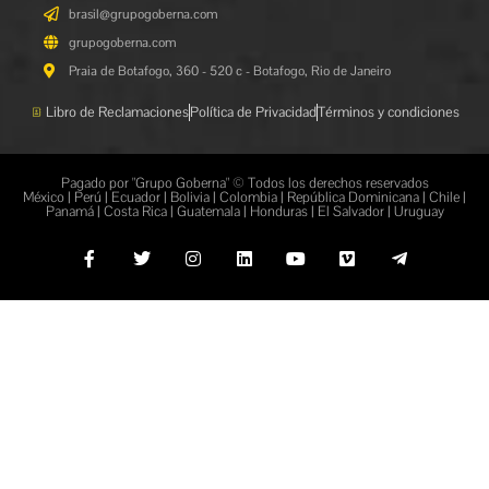
brasil@grupogoberna.com
grupogoberna.com
Praia de Botafogo, 360 - 520 c - Botafogo, Rio de Janeiro
Libro de Reclamaciones
Política de Privacidad
Términos y condiciones
Pagado por "Grupo Goberna" © Todos los derechos reservados
México | Perú | Ecuador | Bolivia | Colombia | República Dominicana | Chile |
Panamá | Costa Rica | Guatemala | Honduras | El Salvador | Uruguay