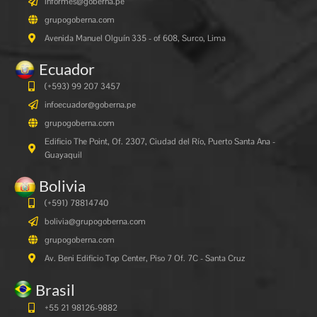
informes@goberna.pe
grupogoberna.com
Avenida Manuel Olguín 335 - of 608, Surco, Lima
Ecuador
(+593) 99 207 3457
infoecuador@goberna.pe
grupogoberna.com
Edificio The Point, Of. 2307, Ciudad del Río, Puerto Santa Ana -
Guayaquil
Bolivia
(+591)
78814740
bolivia@grupogoberna.com
grupogoberna.com
Av. Beni Edificio Top Center, Piso 7 Of. 7C - Santa Cruz
Brasil
+55 21 98126-9882