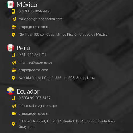
México
(+52) 156 1058 4485
mexico@grupogoberna.com
grupogoberna.com
Río Tiber 100 col. Cuauhtémoc Piso 6 - Ciudad de México
Perú
(+51) 944 531 711
informes@goberna.pe
grupogoberna.com
Avenida Manuel Olguín 335 - of 608, Surco, Lima
Ecuador
(+593) 99 207 3457
infoecuador@goberna.pe
grupogoberna.com
Edificio The Point, Of. 2307, Ciudad del Río, Puerto Santa Ana -
Guayaquil