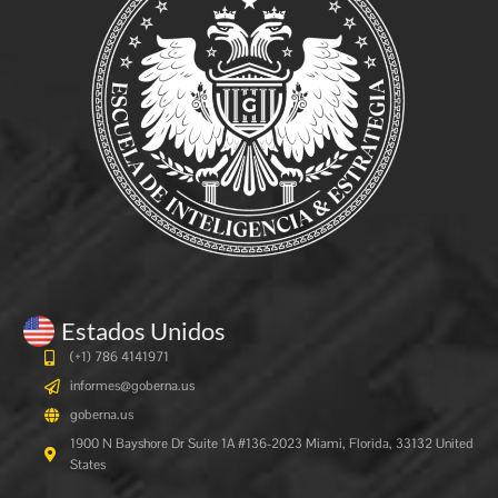
Estados Unidos
(+1) 786 4141971
informes@goberna.us
goberna.us
1900 N Bayshore Dr Suite 1A #136-2023 Miami, Florida, 33132 United
States