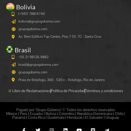
Bolivia
(+591)
78814740
bolivia@grupogoberna.com
grupogoberna.com
Av. Beni Edificio Top Center, Piso 7 Of. 7C - Santa Cruz
Brasil
+55 21 98126-9882
brasil@grupogoberna.com
grupogoberna.com
Praia de Botafogo, 360 - 520 c - Botafogo, Rio de Janeiro
Libro de Reclamaciones
Política de Privacidad
Términos y condiciones
Pagado por "Grupo Goberna" © Todos los derechos reservados
México | Perú | Ecuador | Bolivia | Colombia | República Dominicana | Chile |
Panamá | Costa Rica | Guatemala | Honduras | El Salvador | Uruguay