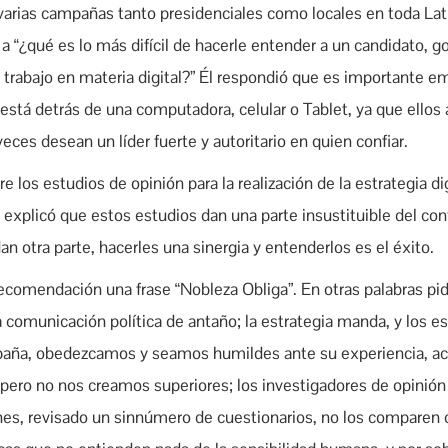
varias campañas tanto presidenciales como locales en toda La
a “¿qué es lo más difícil de hacerle entender a un candidato, 
trabajo en materia digital?” Él respondió que es importante em
stá detrás de una computadora, celular o Tablet, ya que ellos 
veces desean un líder fuerte y autoritario en quien confiar.
 los estudios de opinión para la realización de la estrategia di
e explicó que estos estudios dan una parte insustituible del co
an otra parte, hacerles una sinergia y entenderlos es el éxito.
 recomendación una frase “Nobleza Obliga”. En otras palabras pi
a comunicación política de antaño; la estrategia manda, y los e
mpaña, obedezcamos y seamos humildes ante su experiencia, ac
 pero no nos creamos superiores; los investigadores de opinió
iones, revisado un sinnúmero de cuestionarios, no los comparen