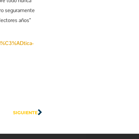
obre todo nunca
pero seguramente
lectores años”
pol%C3%ADtica-
SIGUIENTE