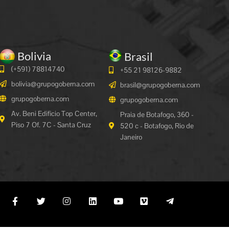
Bolivia
Brasil
(+591)
78814740
+55 21 98126-9882
bolivia@grupogoberna.com
brasil@grupogoberna.com
grupogoberna.com
grupogoberna.com
Av. Beni Edificio Top Center,
Praia de Botafogo, 360 -
Piso 7 Of. 7C - Santa Cruz
520 c - Botafogo, Rio de
Janeiro