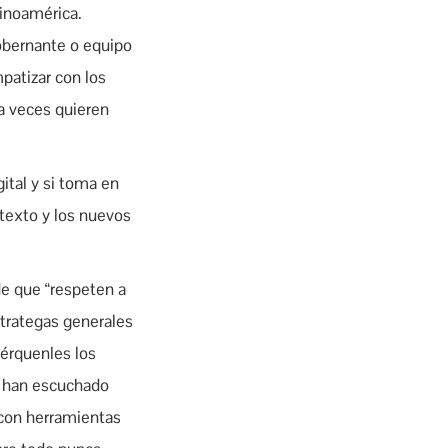
tinoamérica.
gobernante o equipo
patizar con los
a veces quieren
gital y si toma en
ntexto y los nuevos
de que “respeten a
strategas generales
érquenles los
n han escuchado
 con herramientas