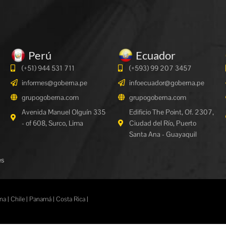
Perú
Ecuador
(+51) 944 531 711
(+593) 99 207 3457
informes@goberna.pe
infoecuador@goberna.pe
grupogoberna.com
grupogoberna.com
Avenida Manuel Olguín 335
Edificio The Point, Of. 2307,
- of 608, Surco, Lima
Ciudad del Río, Puerto
Santa Ana - Guayaquil
es
a | Chile | Panamá | Costa Rica |