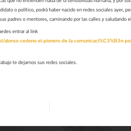
ráficas que no entienden nada de la sensibilidad humana, y por s
didato o político, podrá haber nacido en redes sociales ayer, 
 sus padres o mentores, caminando por las calles y saludando e
edes entrar al link
ost/alonso-cedeno-el-pionero-de-la-comunicaci%C3%B3n-
abajo te dejamos sus redes sociales.