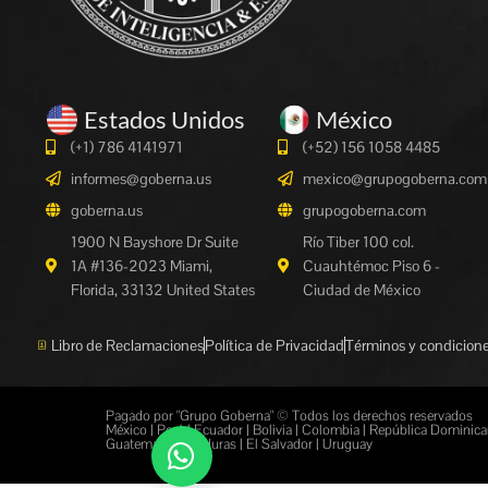
Estados Unidos
México
(+1) 786 4141971
(+52) 156 1058 4485
informes@goberna.us
mexico@grupogoberna.com
goberna.us
grupogoberna.com
1900 N Bayshore Dr Suite
Río Tiber 100 col.
1A #136-2023 Miami,
Cuauhtémoc Piso 6 -
Florida, 33132 United States
Ciudad de México
Libro de Reclamaciones
Política de Privacidad
Términos y condicion
Pagado por "Grupo Goberna" © Todos los derechos reservados
México | Perú | Ecuador | Bolivia | Colombia | República Dominican
Guatemala | Honduras | El Salvador | Uruguay
Más información